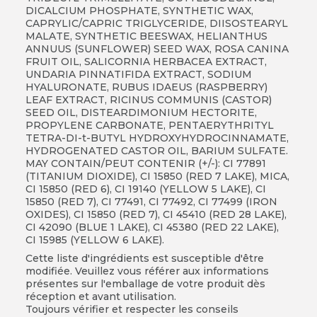
DICALCIUM PHOSPHATE, SYNTHETIC WAX,
CAPRYLIC/CAPRIC TRIGLYCERIDE, DIISOSTEARYL
MALATE, SYNTHETIC BEESWAX, HELIANTHUS
ANNUUS (SUNFLOWER) SEED WAX, ROSA CANINA
FRUIT OIL, SALICORNIA HERBACEA EXTRACT,
UNDARIA PINNATIFIDA EXTRACT, SODIUM
HYALURONATE, RUBUS IDAEUS (RASPBERRY)
LEAF EXTRACT, RICINUS COMMUNIS (CASTOR)
SEED OIL, DISTEARDIMONIUM HECTORITE,
PROPYLENE CARBONATE, PENTAERYTHRITYL
TETRA-DI-t-BUTYL HYDROXYHYDROCINNAMATE,
HYDROGENATED CASTOR OIL, BARIUM SULFATE.
MAY CONTAIN/PEUT CONTENIR (+/-): CI 77891
(TITANIUM DIOXIDE), CI 15850 (RED 7 LAKE), MICA,
CI 15850 (RED 6), CI 19140 (YELLOW 5 LAKE), CI
15850 (RED 7), CI 77491, CI 77492, CI 77499 (IRON
OXIDES), CI 15850 (RED 7), CI 45410 (RED 28 LAKE),
CI 42090 (BLUE 1 LAKE), CI 45380 (RED 22 LAKE),
CI 15985 (YELLOW 6 LAKE).
Cette liste d'ingrédients est susceptible d'être
modifiée. Veuillez vous référer aux informations
présentes sur l'emballage de votre produit dès
réception et avant utilisation.
Toujours vérifier et respecter les conseils