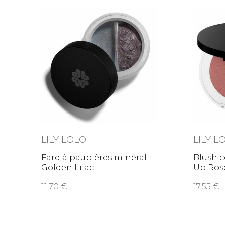
LILY LOLO
LILY L
Fard à paupières minéral -
Blush 
Golden Lilac
Up Ros
11,70
17,55