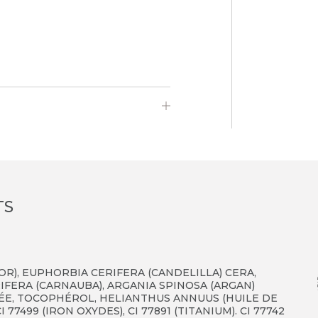
TS
R), EUPHORBIA CERIFERA (CANDELILLA) CERA,
RIFERA (CARNAUBA), ARGANIA SPINOSA (ARGAN)
ÉE, TOCOPHÉROL, HELIANTHUS ANNUUS (HUILE DE
 CI 77499 (IRON OXYDES), CI 77891 (TITANIUM). CI 77742