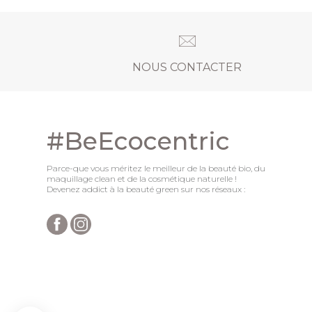
NOUS CONTACTER
#BeEcocentric
Parce-que vous méritez le meilleur de la beauté bio, du
maquillage clean et de la cosmétique naturelle !
Devenez addict à la beauté green sur nos réseaux :
Axeptio consent
Plateforme de Gestion du Consentement : Personnalisez vo