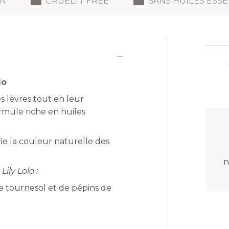
N
CRUELTY FREE
SANS HUILES ESSE
lo
s lèvres tout en leur
rmule riche en huiles
ie la couleur naturelle des
n
ily Lolo :
de tournesol et de pépins de