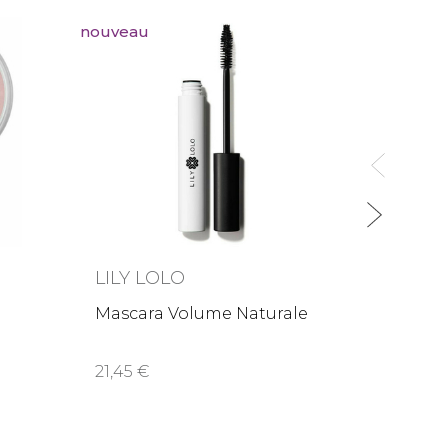
nouveau
LILY LOLO
LILY
Mascara Volume Naturale
Crayon
Pink
21,45
13,0