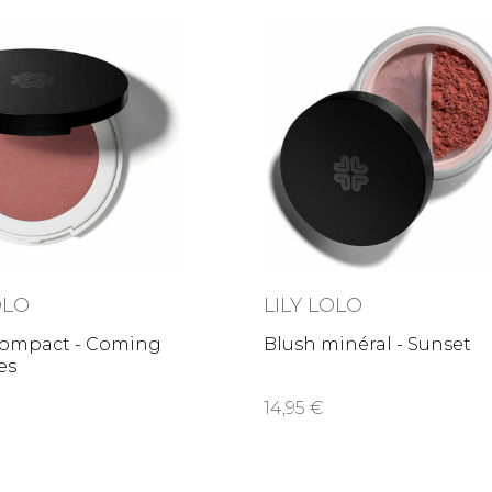
OLO
LILY LOLO
compact - Coming
Blush minéral - Sunset
es
14,95