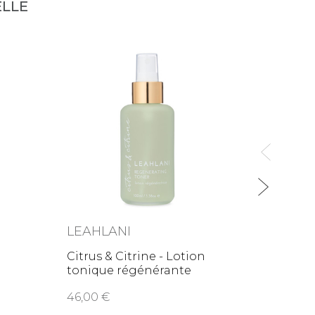
LLE
NOV
Conto
Éclat
39,9
LEAHLANI
Citrus & Citrine - Lotion
tonique régénérante
46,00