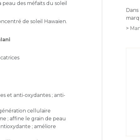
a peau des méfaits du soleil
Dans 
marqu
oncentré de soleil Hawaïen.
Man
lani
icatrices
s et anti-oxydantes ; anti-
égénération cellulaire
me ; affine le grain de peau
antioxydante ; améliore