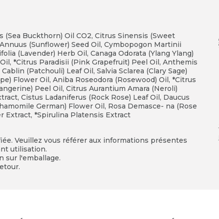
 (Sea Buckthorn) Oil CO2, Citrus Sinensis (Sweet
 Annuus (Sunflower) Seed Oil, Cymbopogon Martinii
ifolia (Lavender) Herb Oil, Canaga Odorata (Ylang Ylang)
l, *Citrus Paradisii (Pink Grapefruit) Peel Oil, Anthemis
lin (Patchouli) Leaf Oil, Salvia Sclarea (Clary Sage)
e) Flower Oil, Aniba Roseodora (Rosewood) Oil, *Citrus
Tangerine) Peel Oil, Citrus Aurantium Amara (Neroli)
xtract, Cistus Ladaniferus (Rock Rose) Leaf Oil, Daucus
a (Chamomile German) Flower Oil, Rosa Demasce- na (Rose
 Extract, *Spirulina Platensis Extract
fiée. Veuillez vous référer aux informations présentes
t utilisation.
on sur l'emballage.
etour.