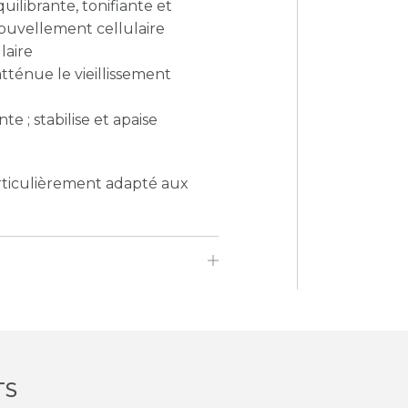
quilibrante, tonifiante et
enouvellement cellulaire
laire
atténue le vieillissement
te ; stabilise et apaise
rticulièrement adapté aux
TS