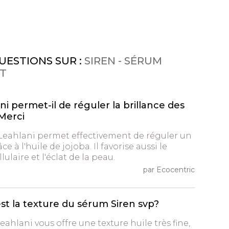
UESTIONS SUR :
SIREN - SÉRUM
NT
i permet-il de réguler la brillance des
Merci
Leahlani permet effectivement de réguler un
 à l'huile de jojoba. Il favorise aussi le
ulaire et l'éclat de la peau.
par Ecocentric
est la texture du sérum Siren svp?
eahlani vous offre une texture huile très fine,