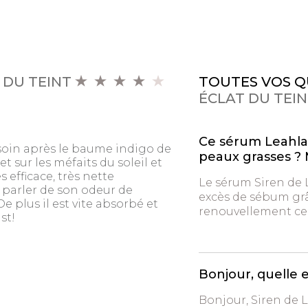
 DU TEINT
TOUTES VOS Q
ÉCLAT DU TEI
Ce sérum Leahlan
e soin après le baume indigo de
peaux grasses ? 
et sur les méfaits du soleil et
 efficace, très nette
Le sérum Siren de 
s parler de son odeur de
excès de sébum grâce
 plus il est vite absorbé et
renouvellement cell
st!
Bonjour, quelle 
Bonjour, Siren de L