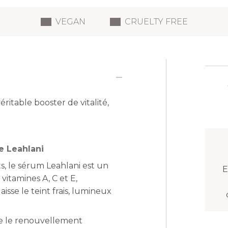
VEGAN
CRUELTY FREE
ritable booster de vitalité,
e Leahlani
ts, le sérum Leahlani est un
E
vitamines A, C et E,
aisse le teint frais, lumineux
re le renouvellement