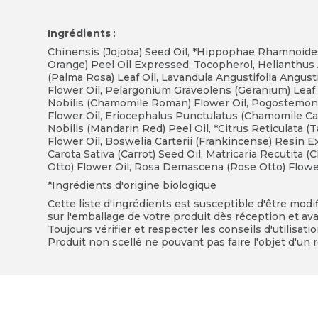
Ingrédients
:
Chinensis (Jojoba) Seed Oil, *Hippophae Rhamnoides
Orange) Peel Oil Expressed, Tocopherol, Helianthus
(Palma Rosa) Leaf Oil, Lavandula Angustifolia Angust
Flower Oil, Pelargonium Graveolens (Geranium) Leaf Oi
Nobilis (Chamomile Roman) Flower Oil, Pogostemon Cab
Flower Oil, Eriocephalus Punctulatus (Chamomile Cap
Nobilis (Mandarin Red) Peel Oil, *Citrus Reticulata (
Flower Oil, Boswelia Carterii (Frankincense) Resin E
Carota Sativa (Carrot) Seed Oil, Matricaria Recutit
Otto) Flower Oil, Rosa Demascena (Rose Otto) Flower
*Ingrédients d'origine biologique
Cette liste d'ingrédients est susceptible d'être modi
sur l'emballage de votre produit dès réception et avan
Toujours vérifier et respecter les conseils d'utilisati
Produit non scellé ne pouvant pas faire l'objet d'un r