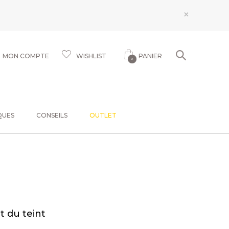
×
MON COMPTE
WISHLIST
PANIER
0
QUES
CONSEILS
OUTLET
t du teint