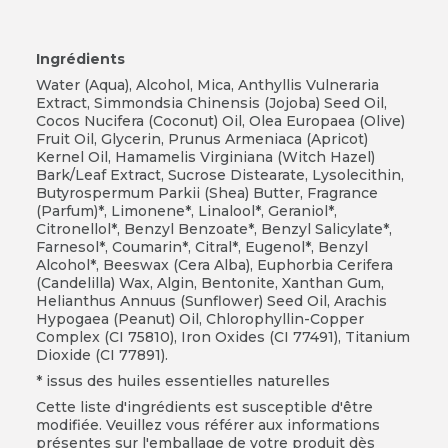
Ingrédients
Water (Aqua), Alcohol, Mica, Anthyllis Vulneraria
Extract, Simmondsia Chinensis (Jojoba) Seed Oil,
Cocos Nucifera (Coconut) Oil, Olea Europaea (Olive)
Fruit Oil, Glycerin, Prunus Armeniaca (Apricot)
Kernel Oil, Hamamelis Virginiana (Witch Hazel)
Bark/Leaf Extract, Sucrose Distearate, Lysolecithin,
Butyrospermum Parkii (Shea) Butter, Fragrance
(Parfum)*, Limonene*, Linalool*, Geraniol*,
Citronellol*, Benzyl Benzoate*, Benzyl Salicylate*,
Farnesol*, Coumarin*, Citral*, Eugenol*, Benzyl
Alcohol*, Beeswax (Cera Alba), Euphorbia Cerifera
(Candelilla) Wax, Algin, Bentonite, Xanthan Gum,
Helianthus Annuus (Sunflower) Seed Oil, Arachis
Hypogaea (Peanut) Oil, Chlorophyllin-Copper
Complex (CI 75810), Iron Oxides (CI 77491), Titanium
Dioxide (CI 77891).
* issus des huiles essentielles naturelles
Cette liste d'ingrédients est susceptible d'être
modifiée. Veuillez vous référer aux informations
présentes sur l'emballage de votre produit dès