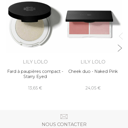
F
LILY LOLO
LILY LOLO
Fard à paupières compact -
Cheek duo - Naked Pink
Starry Eyed
13,65
24,05
NOUS CONTACTER