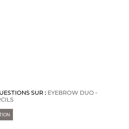
UESTIONS SUR :
EYEBROW DUO -
CILS
TION