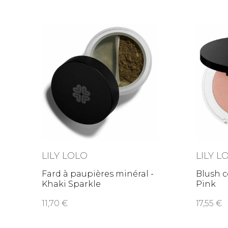
LILY LOLO
LILY L
Fard à paupières minéral -
Blush c
Khaki Sparkle
Pink
11,70
17,55