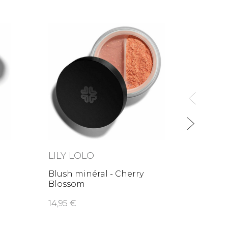
LILY LOLO
LILY
Blush minéral - Cherry
Poudr
Blossom
Bondi
14,95
22,7