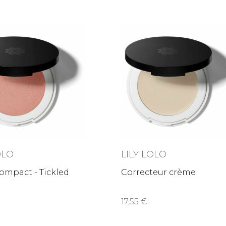
OLO
LILY LOLO
ompact - Tickled
Correcteur crème
17,55