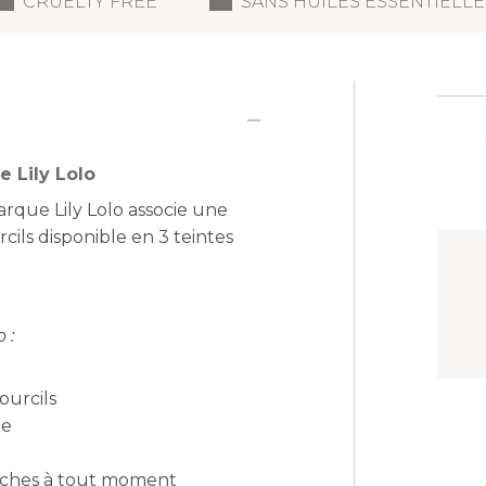
CRUELTY FREE
SANS HUILES ESSENTIELLE
 Lily Lolo
rque Lily Lolo associe une
cils disponible en 3 teintes
 :
ourcils
ne
uches à tout moment