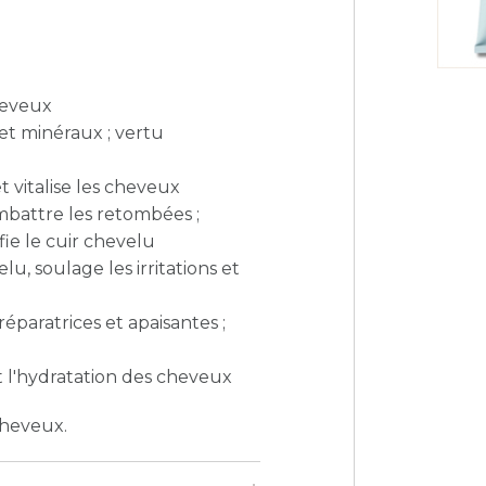
cheveux
et minéraux ; vertu
et vitalise les cheveux
ombattre les retombées ;
ifie le cuir chevelu
u, soulage les irritations et
réparatrices et apaisantes ;
et l'hydratation des cheveux
cheveux.