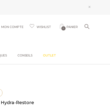
×
MON COMPTE
WISHLIST
PANIER
0
QUES
CONSEILS
OUTLET
Hydra-Restore