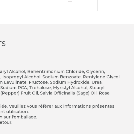
TS
earyl Alcohol, Behentrimonium Chloride, Glycerin,
id, Isopropyl Alcohol, Sodium Benzoate, Pentylene Glycol,
m Levulinate, Fructose, Sodium Hydroxide, Urea,
 Sodium PCA, Trehalose, Myristyl Alcohol, Stearyl
pper) Fruit Oil, Salvia Officinalis (Sage) Oil, Rosa
fiée. Veuillez vous référer aux informations présentes
t utilisation.
on sur l'emballage.
etour.