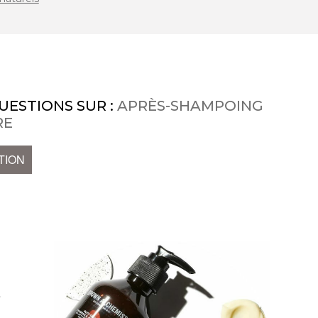
UESTIONS SUR :
APRÈS-SHAMPOING
RE
TION
t