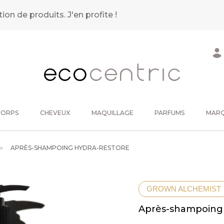
tion de produits.
J'en profite !
CORPS
CHEVEUX
MAQUILLAGE
PARFUMS
MAR
APRÈS-SHAMPOING HYDRA-RESTORE
GROWN ALCHEMIST
Après-shampoing 