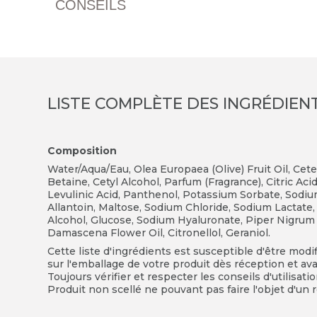
CONSEILS
LISTE COMPLÈTE DES INGRÉDIEN
Composition
Water/Aqua/Eau, Olea Europaea (Olive) Fruit Oil, Cet
Betaine, Cetyl Alcohol, Parfum (Fragrance), Citric Ac
Levulinic Acid, Panthenol, Potassium Sorbate, Sodiu
Allantoin, Maltose, Sodium Chloride, Sodium Lactate,
Alcohol, Glucose, Sodium Hyaluronate, Piper Nigrum (Pe
Damascena Flower Oil, Citronellol, Geraniol.
Cette liste d'ingrédients est susceptible d'être modi
sur l'emballage de votre produit dès réception et avan
Toujours vérifier et respecter les conseils d'utilisati
Produit non scellé ne pouvant pas faire l'objet d'un r