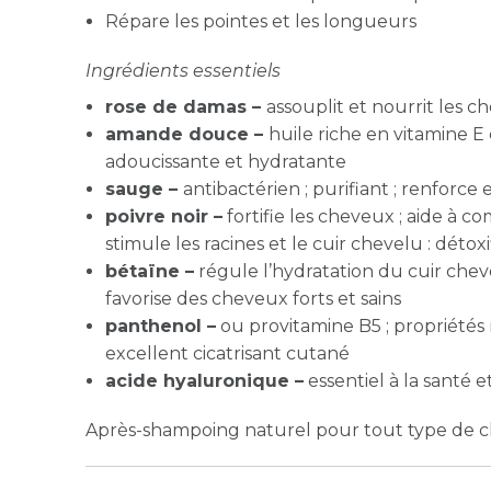
Répare les pointes et les longueurs
Ingrédients essentiels
rose de damas –
assouplit et nourrit les 
amande douce –
huile r
iche en vitamine E 
adoucissante et hydratante
sauge –
antibactérien ; purifiant ; renforce 
poivre noir –
fortifie les cheveux ; aide à c
stimule les racines et le cuir chevelu : détox
bétaïne –
régule l’hydratation du cuir chevel
favorise des cheveux forts et sains
panthenol –
ou provitamine B5 ;
propriétés 
excellent cicatrisant cutané
acide hyaluronique –
essentiel à la santé 
Après-shampoing naturel pour tout type de 