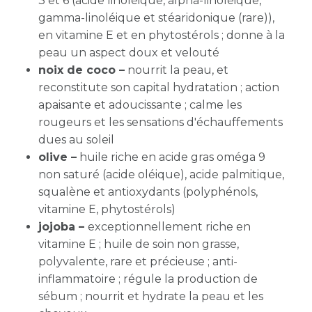
3 et 6 (acide linoléique, alpha-linoléique,
gamma-linoléique et stéaridonique (rare)),
en vitamine E et en phytostérols ; donne à la
peau un aspect doux et velouté
noix de coco –
nourrit la peau, et
reconstitute son capital hydratation ; action
apaisante et adoucissante ; calme les
rougeurs et les sensations d'échauffements
dues au soleil
olive –
huile riche en acide gras oméga 9
non saturé (acide oléique), acide palmitique,
squalène et antioxydants (polyphénols,
vitamine E, phytostérols)
jojoba –
exceptionnellement riche en
vitamine E ; huile de soin non grasse,
polyvalente, rare et précieuse ; anti-
inflammatoire ; régule la production de
sébum ;
nourrit et hydrate la peau et les