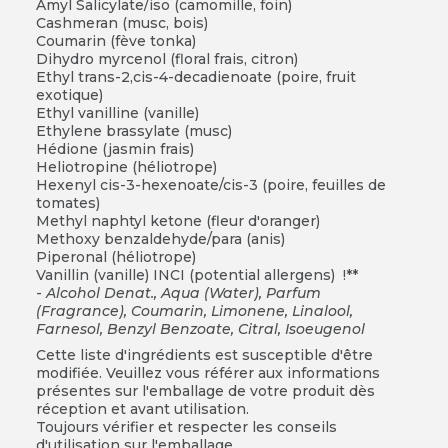
Amyl Salicylate/iso (camomille, foin)
Cashmeran (musc, bois)
Coumarin (fève tonka)
Dihydro myrcenol (floral frais, citron)
Ethyl trans-2,cis-4-decadienoate (poire, fruit
exotique)
Ethyl vanilline (vanille)
Ethylene brassylate (musc)
Hédione (jasmin frais)
Heliotropine (héliotrope)
Hexenyl cis-3-hexenoate/cis-3 (poire, feuilles de
tomates)
Methyl naphtyl ketone (fleur d'oranger)
Methoxy benzaldehyde/para (anis)
Piperonal (héliotrope)
Vanillin (vanille) INCI (potential allergens) !**
-
Alcohol Denat., Aqua (Water), Parfum
(Fragrance), Coumarin, Limonene, Linalool,
Farnesol, Benzyl Benzoate, Citral, Isoeugenol
Cette liste d'ingrédients est susceptible d'être
modifiée. Veuillez vous référer aux informations
présentes sur l'emballage de votre produit dès
réception et avant utilisation.
Toujours vérifier et respecter les conseils
d'utilisation sur l'emballage.