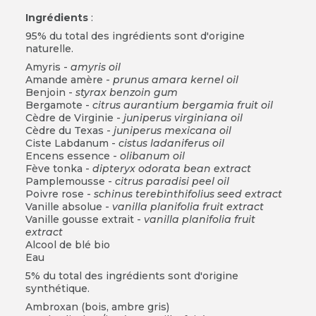
Ingrédients
:
95% du total des ingrédients sont d'origine
naturelle.
Amyris -
amyris oil
Amande amère -
prunus amara kernel oil
Benjoin -
styrax benzoin gum
Bergamote -
citrus aurantium bergamia fruit oil
Cèdre de Virginie -
juniperus virginiana oil
Cèdre du Texas -
juniperus mexicana oil
Ciste Labdanum -
cistus ladaniferus oil
Encens essence -
olibanum oil
Fève tonka -
dipteryx odorata bean extract
Pamplemousse -
citrus paradisi peel oil
Poivre rose -
schinus terebinthifolius seed extract
Vanille absolue -
vanilla planifolia fruit extract
Vanille gousse extrait -
vanilla planifolia fruit
extract
Alcool de blé bio
Eau
5% du total des ingrédients sont d'origine
synthétique.
Ambroxan (bois, ambre gris)