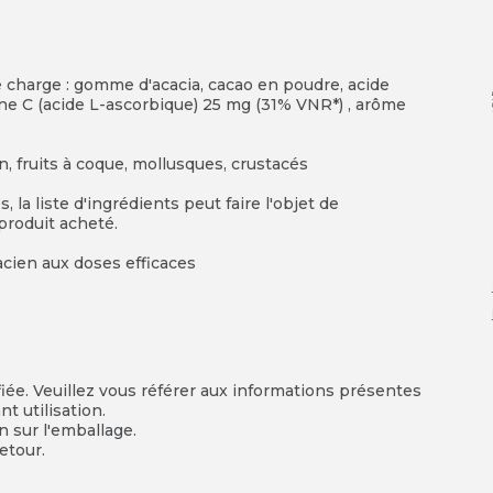
e charge : gomme d'acacia, cacao en poudre, acide
ne C (acide L-ascorbique) 25 mg (31% VNR*) , arôme
on, fruits à coque, mollusques, crustacés
 la liste d'ingrédients peut faire l'objet de
 produit acheté.
acien aux doses efficaces
fiée. Veuillez vous référer aux informations présentes
t utilisation.
on sur l'emballage.
etour.