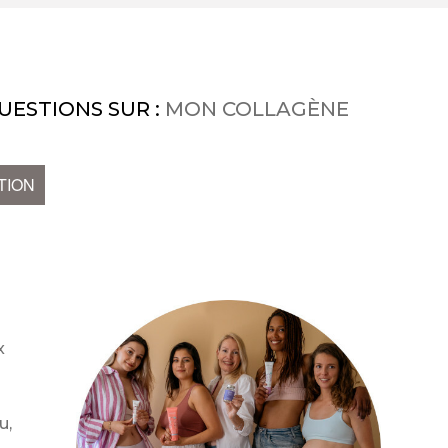
UESTIONS SUR :
MON COLLAGÈNE
TION
x
u,