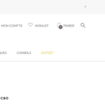
×
MON COMPTE
WISHLIST
PANIER
0
QUES
CONSEILS
OUTLET
acao