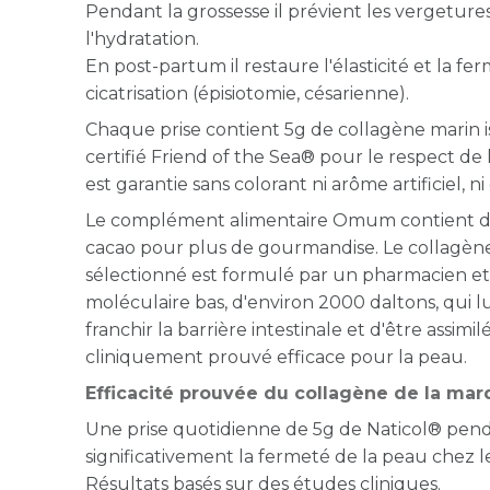
Pendant la grossesse il prévient les vergetures, 
l'hydratation.
En post-partum il restaure l'élasticité et la fer
cicatrisation (épisiotomie, césarienne).
Chaque prise contient 5g de collagène marin i
certifié Friend of the Sea® pour le respect de
est garantie sans colorant ni arôme artificiel, 
Le complément alimentaire Omum contient de
cacao pour plus de gourmandise. Le collagèn
sélectionné est formulé par un pharmacien e
moléculaire bas, d'environ 2000 daltons, qui lu
franchir la barrière intestinale et d'être assimil
cliniquement prouvé efficace pour la peau.
Efficacité prouvée du collagène de la m
Une prise quotidienne de 5g de Naticol® pen
significativement la fermeté de la peau chez l
Résultats basés sur des études cliniques.