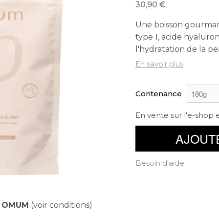
30,90
Une boisson gourman
type 1, acide hyaluron
l'hydratation de la pe
En savoir plus
Contenance
En vente sur l'e-shop 
AJOUT
Besoin d'aide
e
OMUM
(voir conditions)