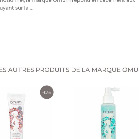
 émotionnel, la marque Omum répond efficacement aux
puyant sur la
ES AUTRES PRODUITS DE LA MARQUE OM
-15%