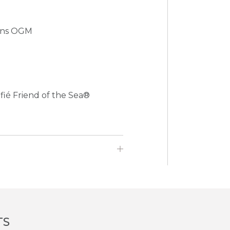
sans OGM
fié Friend of the Sea®
TS