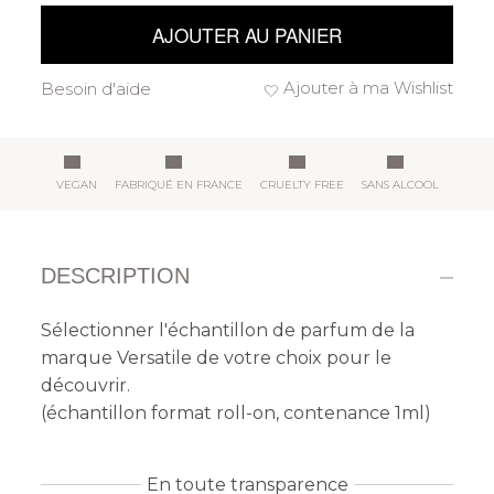
AJOUTER AU PANIER
Ajouter à ma Wishlist
Besoin d'aide
VEGAN
FABRIQUÉ EN FRANCE
CRUELTY FREE
SANS ALCOOL
DESCRIPTION
Sélectionner l'échantillon de parfum de la
marque Versatile de votre choix pour le
découvrir.
(échantillon format roll-on, contenance 1ml)
En toute transparence