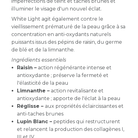
imperfections de teint et taches brunes et
illuminer le visage d'un nouvel éclat.
White Light agit également contre le
vieillissement prématuré de la peau grâce à sa
concentration en anti-oxydants naturels
puissants issus des pépins de raisin, du germe
de blé et de la limnanthe.
Ingrédients essentiels
Raisin –
action régénérante intense et
antioxydante ; préserve la fermeté et
l'élasticité de la peau
Limnanthe –
action revitalisante et
antioxydante ; apporte de l'éclat à la peau
Réglisse –
aux propriétés éclaircissantes et
anti-taches brunes
Lupin Blanc –
peptides qui restructurent
et relancent la production des collagènes I,
III et IV