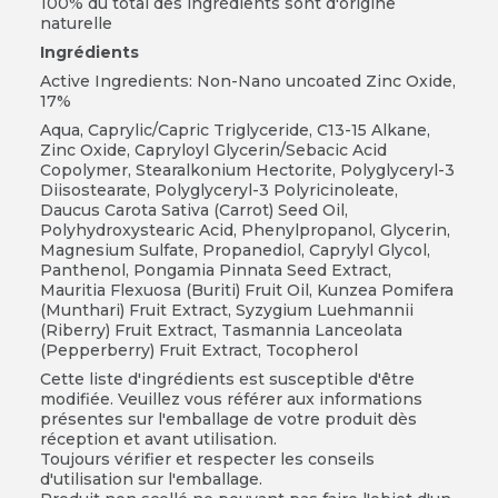
100% du total des ingrédients sont d'origine
naturelle
Ingrédients
Active Ingredients: Non-Nano uncoated Zinc Oxide,
17%
Aqua, Caprylic/Capric Triglyceride, C13-15 Alkane,
Zinc Oxide, Capryloyl Glycerin/Sebacic Acid
Copolymer, Stearalkonium Hectorite, Polyglyceryl-3
Diisostearate, Polyglyceryl-3 Polyricinoleate,
Daucus Carota Sativa (Carrot) Seed Oil,
Polyhydroxystearic Acid, Phenylpropanol, Glycerin,
Magnesium Sulfate, Propanediol, Caprylyl Glycol,
Panthenol, Pongamia Pinnata Seed Extract,
Mauritia Flexuosa (Buriti) Fruit Oil, Kunzea Pomifera
(Munthari) Fruit Extract, Syzygium Luehmannii
(Riberry) Fruit Extract, Tasmannia Lanceolata
(Pepperberry) Fruit Extract, Tocopherol
Cette liste d'ingrédients est susceptible d'être
modifiée. Veuillez vous référer aux informations
présentes sur l'emballage de votre produit dès
réception et avant utilisation.
Toujours vérifier et respecter les conseils
d'utilisation sur l'emballage.