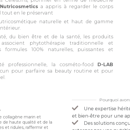
es Célestins, pionnier en terme de médecine
Nutricosmetics
a appris à regarder le corps
tout en le préservant
utricosmétique naturelle et haut de gamme
ntérieur.
té, du bien être et de la santé, les produits
ssocient phytothérapie traditionnelle et
 formules 100% naturelles, puissantes et
té professionnelle, la cosméto-food
D-LAB
un pour parfaire sa beauty routine et pour
el.
Pourquoi avon
Une expertise hérité
e
et bien-être pour une a
e collagène marin et
e de haute qualité et de la
Des solutions conçue
 et ridules, raffermir et