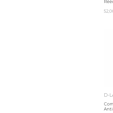
Rééq
52,
D-L
Comp
Anti