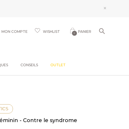
×
MON COMPTE
WISHLIST
PANIER
0
QUES
CONSEILS
OUTLET
TICS
éminin - Contre le syndrome