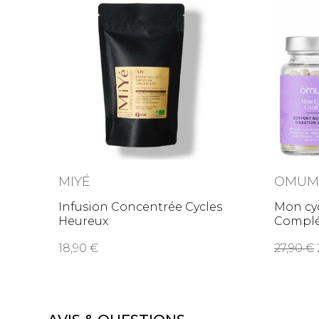
MIYÉ
OMU
Infusion Concentrée Cycles
Mon cyc
Heureux
Complé
menst
18,90
27,90