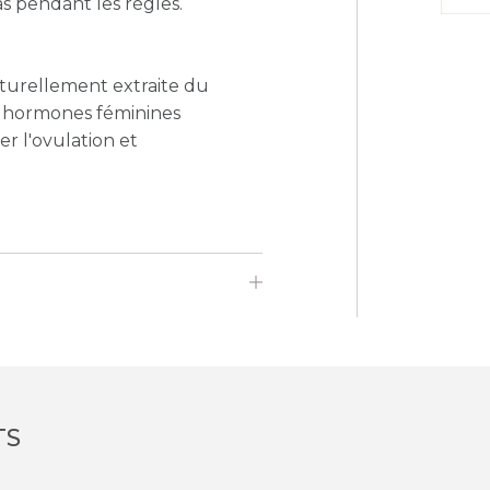
s pendant les règles.
aturellement extraite du
es hormones féminines
er l'ovulation et
TS