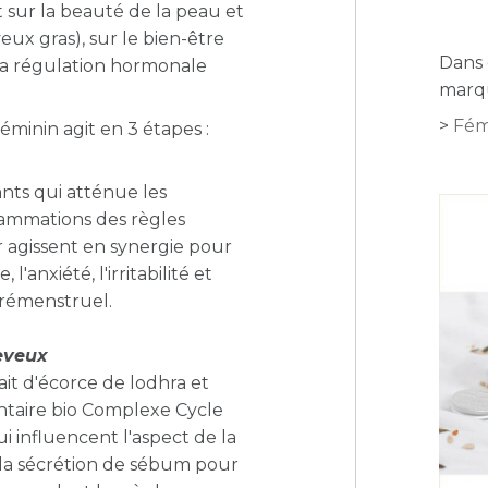
 sur la beauté de la peau et
eux gras), sur le bien-être
Dans 
sur la régulation hormonale
marqu
Fém
inin agit en 3 étapes :
ants qui atténue les
lammations des règles
 agissent en synergie pour
'anxiété, l'irritabilité et
prémenstruel.
eveux
ait d'écorce de lodhra et
entaire bio Complexe Cycle
i influencent l'aspect de la
 la sécrétion de sébum pour