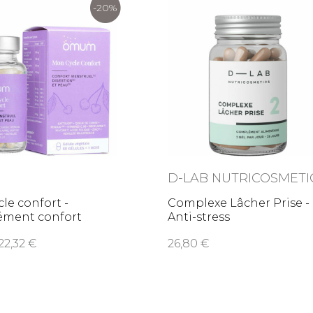
-20%
M
D-LAB NUTRICOSMETI
le confort -
Complexe Lâcher Prise -
ment confort
Anti-stress
ruel,
22,32
26,80