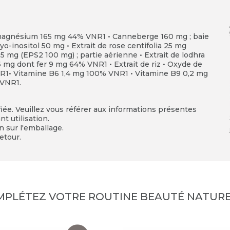
magnésium 165 mg 44% VNR1 • Canneberge 160 mg ; baie
o-inositol 50 mg • Extrait de rose centifolia 25 mg
 25 mg (EPS2 100 mg) ; partie aérienne • Extrait de lodhra
6 mg dont fer 9 mg 64% VNR1 • Extrait de riz • Oxyde de
R1• Vitamine B6 1,4 mg 100% VNR1 • Vitamine B9 0,2 mg
 VNR1.
fiée. Veuillez vous référer aux informations présentes
t utilisation.
on sur l'emballage.
etour.
MPLÉTEZ VOTRE ROUTINE BEAUTÉ NATURE