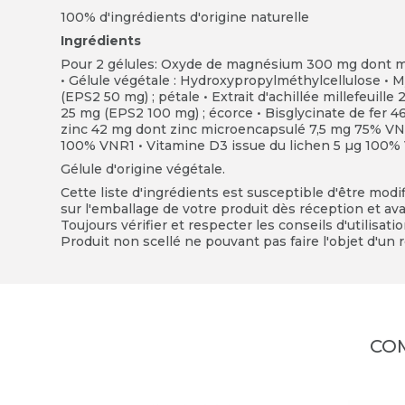
100% d'ingrédients d'origine naturelle
Ingrédients
Pour 2 gélules: Oxyde de magnésium 300 mg dont 
• Gélule végétale : Hydroxypropylméthylcellulose • My
(EPS2 50 mg) ; pétale • Extrait d'achillée millefeuille
25 mg (EPS2 100 mg) ; écorce • Bisglycinate de fer 4
zinc 42 mg dont zinc microencapsulé 7,5 mg 75% VN
100% VNR1 • Vitamine D3 issue du lichen 5 µg 100%
Gélule d'origine végétale.
Cette liste d'ingrédients est susceptible d'être modi
sur l'emballage de votre produit dès réception et avan
Toujours vérifier et respecter les conseils d'utilisati
Produit non scellé ne pouvant pas faire l'objet d'un r
CO