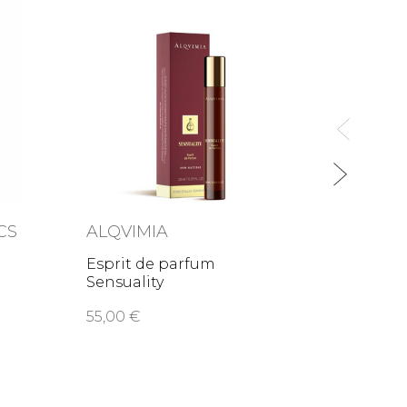
CS
ALQVIMIA
D-LA
Esprit de parfum
Compl
Sensuality
Peau 
55,00
29,8