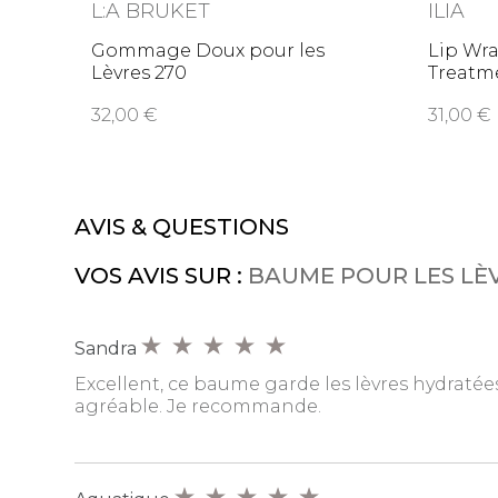
L:A BRUKET
ILIA
Gommage Doux pour les
Lip Wr
Lèvres 270
Treatm
hydra
32,00
31,00
AVIS & QUESTIONS
VOS AVIS SUR :
BAUME POUR LES LÈV
Sandra
Excellent, ce baume garde les lèvres hydratées 
agréable. Je recommande.