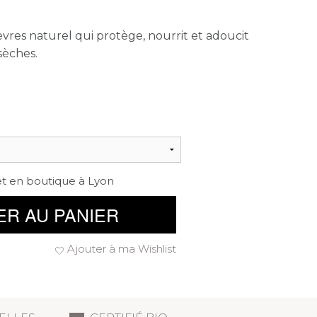
vres naturel qui protège, nourrit et adoucit
sèches.
et en boutique à Lyon
ER AU PANIER
Ajouter à ma Wishlist