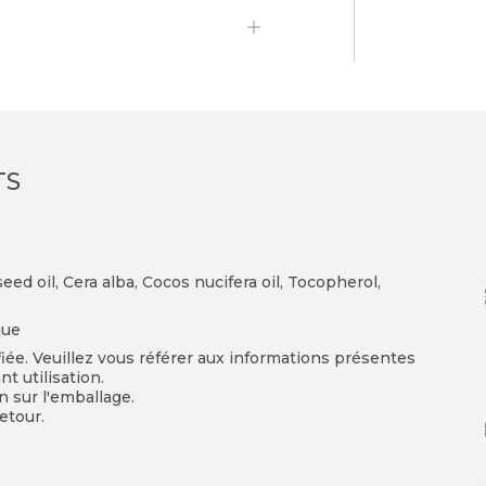
TS
d oil, Cera alba, Cocos nucifera oil, Tocopherol,
que
fiée. Veuillez vous référer aux informations présentes
t utilisation.
on sur l'emballage.
etour.