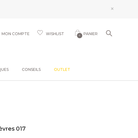
×
MON COMPTE
WISHLIST
PANIER
0
QUES
CONSEILS
OUTLET
èvres 017