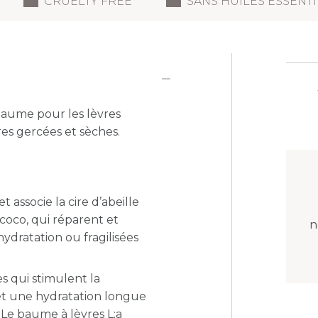
CRUELTY FREE
SANS HUILES ESSENT
baume pour les lèvres
res gercées et sèches.
t associe la
cire d’abeille
coco, qui réparent et
n
ydratation ou fragilisées
s qui stimulent la
 et une hydratation longue
 Le baume à lèvres L:a