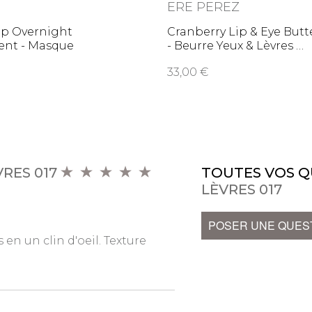
ERE PEREZ
ap Overnight
Cranberry Lip & Eye Butt
ent - Masque
- Beurre Yeux & Lèvres
tant
33,00
RES 017
TOUTES VOS Q
LÈVRES 017
POSER UNE QUES
en un clin d'oeil. Texture