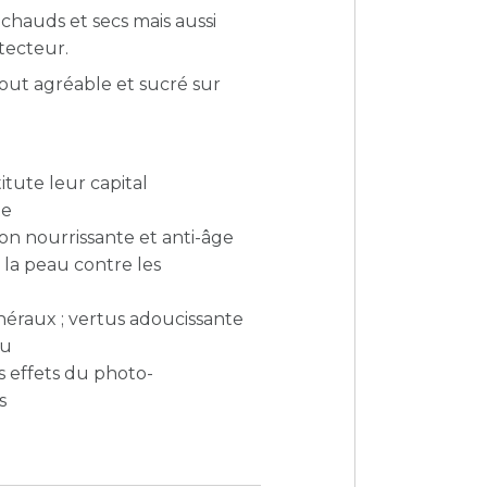
chauds et secs mais aussi
otecteur.
gout agréable et sucré sur
titute leur capital
te
tion nourrissante et anti-âge
 la peau contre les
néraux ; vertus adoucissante
au
es effets du photo-
s