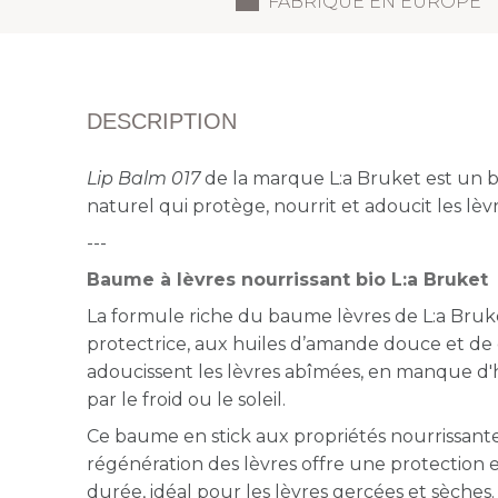
FABRIQUÉ EN EUROPE
DESCRIPTION
Lip Balm 017
de la marque L:a Bruket est un 
naturel qui protège, nourrit et adoucit les lèv
---
Baume à lèvres nourrissant bio L:a Bruket
La formule riche du baume lèvres de L:a Bruke
protectrice, aux huiles d’amande douce et de 
adoucissent les lèvres abîmées, en manque d'h
par le froid ou le soleil.
Ce baume en stick aux propriétés nourrissante
régénération des lèvres offre une protection
durée, idéal pour les lèvres gercées et sèches.