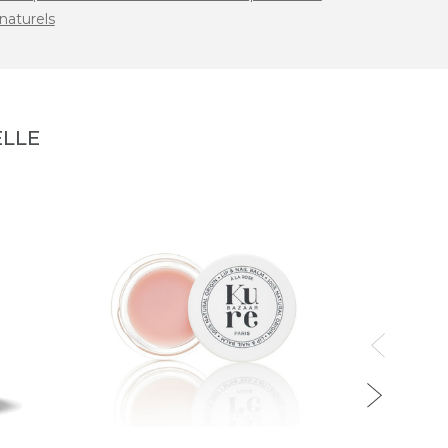
naturels
LLE
SUS
Baume
19,0