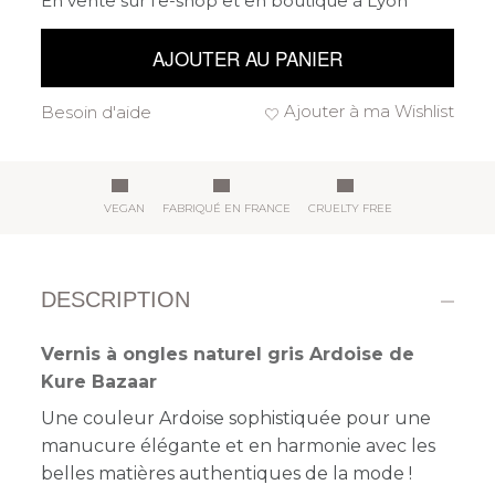
En vente sur l'e-shop et en boutique à Lyon
AJOUTER AU PANIER
Ajouter à ma Wishlist
Besoin d'aide
VEGAN
FABRIQUÉ EN FRANCE
CRUELTY FREE
DESCRIPTION
Vernis à ongles naturel gris Ardoise de
Kure Bazaar
Une couleur Ardoise sophistiquée pour une
manucure élégante et en harmonie avec les
belles matières authentiques de la mode !