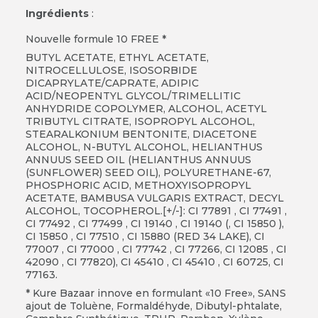
Ingrédients
:
Nouvelle formule 10 FREE *
BUTYL ACETATE, ETHYL ACETATE,
NITROCELLULOSE, ISOSORBIDE
DICAPRYLATE/CAPRATE, ADIPIC
ACID/NEOPENTYL GLYCOL/TRIMELLITIC
ANHYDRIDE COPOLYMER, ALCOHOL, ACETYL
TRIBUTYL CITRATE, ISOPROPYL ALCOHOL,
STEARALKONIUM BENTONITE, DIACETONE
ALCOHOL, N-BUTYL ALCOHOL, HELIANTHUS
ANNUUS SEED OIL (HELIANTHUS ANNUUS
(SUNFLOWER) SEED OIL), POLYURETHANE-67,
PHOSPHORIC ACID, METHOXYISOPROPYL
ACETATE, BAMBUSA VULGARIS EXTRACT, DECYL
ALCOHOL, TOCOPHEROL.[+/-]: CI 77891 , CI 77491 ,
CI 77492 , CI 77499 , CI 19140 , CI 19140 (, CI 15850 ),
CI 15850 , CI 77510 , CI 15880 (RED 34 LAKE), CI
77007 , CI 77000 , CI 77742 , CI 77266, CI 12085 , CI
42090 , CI 77820), CI 45410 , CI 45410 , CI 60725, CI
77163.
* Kure Bazaar innove en formulant «10 Free», SANS
ajout de Toluène, Formaldéhyde, Dibutyl-phtalate,