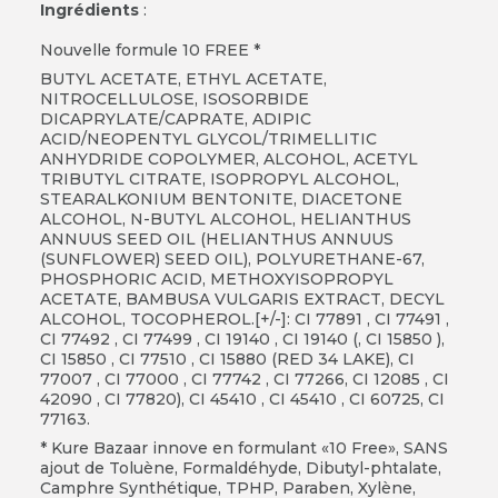
Ingrédients
:
Nouvelle formule 10 FREE *
BUTYL ACETATE, ETHYL ACETATE,
NITROCELLULOSE, ISOSORBIDE
DICAPRYLATE/CAPRATE, ADIPIC
ACID/NEOPENTYL GLYCOL/TRIMELLITIC
ANHYDRIDE COPOLYMER, ALCOHOL, ACETYL
TRIBUTYL CITRATE, ISOPROPYL ALCOHOL,
STEARALKONIUM BENTONITE, DIACETONE
ALCOHOL, N-BUTYL ALCOHOL, HELIANTHUS
ANNUUS SEED OIL (HELIANTHUS ANNUUS
(SUNFLOWER) SEED OIL), POLYURETHANE-67,
PHOSPHORIC ACID, METHOXYISOPROPYL
ACETATE, BAMBUSA VULGARIS EXTRACT, DECYL
ALCOHOL, TOCOPHEROL.[+/-]: CI 77891 , CI 77491 ,
CI 77492 , CI 77499 , CI 19140 , CI 19140 (, CI 15850 ),
CI 15850 , CI 77510 , CI 15880 (RED 34 LAKE), CI
77007 , CI 77000 , CI 77742 , CI 77266, CI 12085 , CI
42090 , CI 77820), CI 45410 , CI 45410 , CI 60725, CI
77163.
* Kure Bazaar innove en formulant «10 Free», SANS
ajout de Toluène, Formaldéhyde, Dibutyl-phtalate,
Camphre Synthétique, TPHP, Paraben, Xylène,