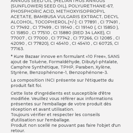
ANNUUS SEED OIL (HELIANTHUS ANNUUS
(SUNFLOWER) SEED OIL), POLYURETHANE-67,
PHOSPHORIC ACID, METHOXYISOPROPYL
ACETATE, BAMBUSA VULGARIS EXTRACT, DECYL
ALCOHOL, TOCOPHEROL.[+/-]: CI 77891 , CI 77491 ,
CI 77492 , CI 77499 , CI 19140 , CI 19140 (, CI 15850 ),
CI 15850 , CI 77510 , CI 15880 (RED 34 LAKE), CI
77007 , CI 77000 , CI 77742 , CI 77266, CI 12085 , CI
42090 , CI 77820), CI 45410 , CI 45410 , CI 60725, CI
77163.
* Kure Bazaar innove en formulant «10 Free», SANS
ajout de Toluène, Formaldéhyde, Dibutyl-phtalate,
Camphre Synthétique, TPHP, Paraben, Xylène,
Styrène, Benzophénone-1, Benzophénone-3.
La composition INCI présente sur l'étiquette du
produit fait foi.
Cette liste d'ingrédients est susceptible d'être
modifiée. Veuillez vous référer aux informations
présentes sur l'emballage de votre produit dès
réception et avant utilisation.
Toujours vérifier et respecter les conseils
d'utilisation sur l'emballage.
Produit non scellé ne pouvant pas faire l'objet d'un
retour.