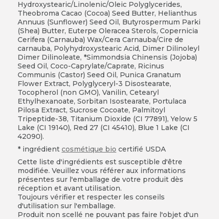
Hydroxystearic/Linolenic/Oleic Polyglycerides,
Theobroma Cacao (Cocoa) Seed Butter, Helianthus
Annuus (Sunflower) Seed Oil, Butyrospermum Parki
(Shea) Butter, Euterpe Oleracea Sterols, Copernicia
Cerifera (Carnauba) Wax/Cera Carnauba/Cire de
carnauba, Polyhydroxystearic Acid, Dimer Dilinoleyl
Dimer Dilinoleate, *Simmondsia Chinensis (Jojoba)
Seed Oil, Coco-Caprylate/Caprate, Ricinus
Communis (Castor) Seed Oil, Punica Granatum
Flower Extract, Polyglyceryl-3 Disostearate,
Tocopherol (non GMO), Vanilin, Cetearyl
Ethylhexanoate, Sorbitan Isostearate, Portulaca
Pilosa Extract, Sucrose Cocoate, Palmitoyl
Tripeptide-38, Titanium Dioxide (CI 77891), Yelow 5
Lake (CI 19140), Red 27 (CI 45410), Blue 1 Lake (CI
42090).
* ingrédient
cosmétique bio
certifié
USDA
Cette liste d'ingrédients est susceptible d'être
modifiée. Veuillez vous référer aux informations
présentes sur l'emballage de votre produit dès
réception et avant utilisation.
Toujours vérifier et respecter les conseils
d'utilisation sur l'emballage.
Produit non scellé ne pouvant pas faire l'objet d'un