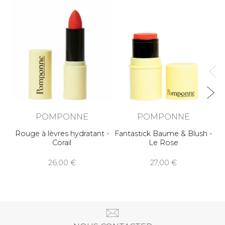
R
POMPONNE
POMPONNE
Rouge à lèvres hydratant -
Fantastick Baume & Blush -
Corail
Le Rose
26,00
27,00