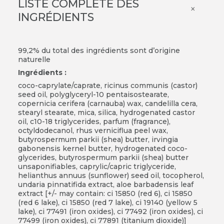
LISTE COMPLÈTE DES
×
INGRÉDIENTS
99,2% du total des ingrédients sont d’origine
naturelle
Ingrédients :
coco-caprylate/caprate, ricinus communis (castor)
seed oil, polyglyceryl-10 pentaisostearate,
copernicia cerifera (carnauba) wax, candelilla cera,
stearyl stearate, mica, silica, hydrogenated castor
oil, c10-18 triglycerides, parfum (fragrance),
octyldodecanol, rhus verniciflua peel wax,
butyrospermum parkii (shea) butter, irvingia
gabonensis kernel butter, hydrogenated coco-
glycerides, butyrospermum parkii (shea) butter
unsaponifiables, caprylic/capric triglyceride,
helianthus annuus (sunflower) seed oil, tocopherol,
undaria pinnatifida extract, aloe barbadensis leaf
extract [+/- may contain: ci 15850 (red 6), ci 15850
(red 6 lake), ci 15850 (red 7 lake), ci 19140 (yellow 5
lake), ci 77491 (iron oxides), ci 77492 (iron oxides), ci
77499 (iron oxides), ci 77891 (titanium dioxide)]