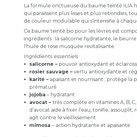
La formule onctueuse du baume teinté ILIA hy
qui paraissent plus lisses et plus rebondies, 
de couleur modulable qui s'intensifie à chaq
Ce baume teinté bio pour les lèvres est compo
ingrédients : la salicorne hydratante, le beurre
l'huile de rose musquée revitalisante.
Ingrédients essentiels
salicorne –
pouvoir antioxydant et éclaircis
rosier sauvage –
vertu antioxydante et ré
karité –
apaisant et nourrisant ; protège la 
prématuré
jojoba
– hydratant
avocat –
très complète en vitamines A, B, C, D
d’avocat aide à fixer l’eau, tonifie, assouplit
agit contre le vieillissement
mimosa
–
action hydratante et apaisante