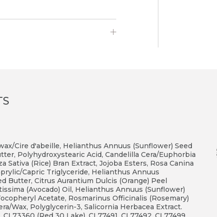
TS
wax/Cire d'abeille, Helianthus Annuus (Sunflower) Seed
tter, Polyhydroxystearic Acid, Candelilla Cera/Euphorbia
yza Sativa (Rice) Bran Extract, Jojoba Esters, Rosa Canina
aprylic/Capric Triglyceride, Helianthus Annuus
 Butter, Citrus Aurantium Dulcis (Orange) Peel
atissima (Avocado) Oil, Helianthus Annuus (Sunflower)
n, Tocopheryl Acetate, Rosmarinus Officinalis (Rosemary)
ra/Wax, Polyglycerin-3, Salicornia Herbacea Extract.
, CI 73360 (Red 30 Lake), CI 77491, CI 77492, CI 77499