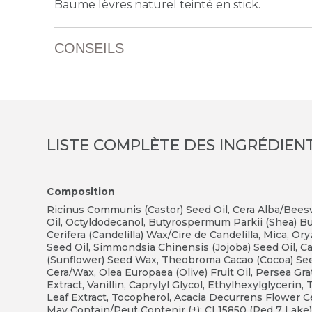
Baume lèvres naturel teinté en stick.
CONSEILS
LISTE COMPLÈTE DES INGRÉDIEN
Composition
Ricinus Communis (Castor) Seed Oil, Cera Alba/Bees
Oil, Octyldodecanol, Butyrospermum Parkii (Shea) Bu
Cerifera (Candelilla) Wax/Cire de Candelilla, Mica, Or
Seed Oil, Simmondsia Chinensis (Jojoba) Seed Oil
, C
(Sunflower) Seed Wax, Theobroma Cacao (Cocoa) Seed
Cera/Wax, Olea Europaea (Olive) Fruit Oil, Persea Gr
Extract, Vanillin, Caprylyl Glycol, Ethylhexylglyceri
Leaf Extract, Tocopherol, Acacia Decurrens Flower Ce
May Contain/Peut Contenir (±): CI 15850 (Red 7 Lake)