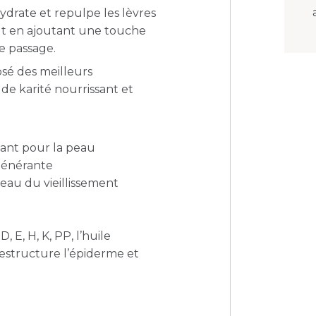
drate et repulpe les lèvres
tout en ajoutant une touche
ue passage.
sé des meilleurs
 de karité nourrissant et
sant pour la peau
générante
peau du vieillissement
, E, H, K, PP, l’huile
, restructure l’épiderme et