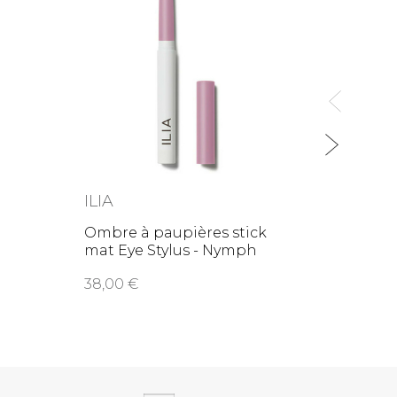
ILIA
ILIA
Ombre à paupières stick
Ombre
mat Eye Stylus - Nymph
Tint 
38,00
33,0