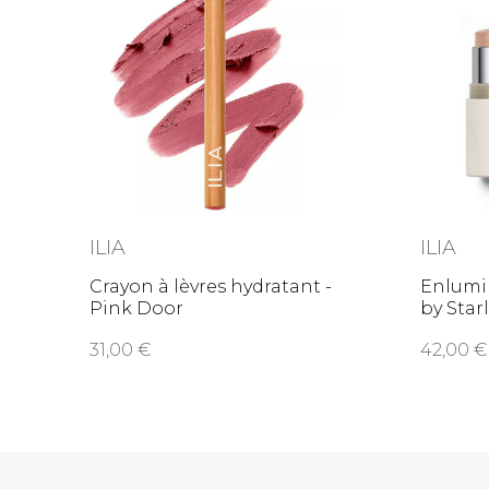
ILIA
ILIA
Crayon à lèvres hydratant -
Enlumin
Pink Door
by Star
31,00
42,00