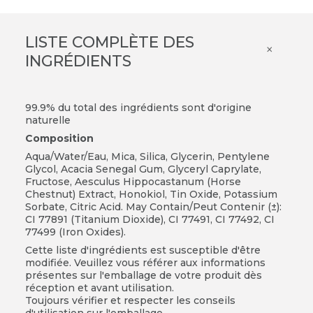
LISTE COMPLÈTE DES
×
INGRÉDIENTS
99.9
% du total des ingrédients sont d'origine
naturelle
Composition
Aqua/Water/Eau, Mica, Silica, Glycerin, Pentylene
Glycol, Acacia Senegal Gum, Glyceryl Caprylate,
Fructose, Aesculus Hippocastanum (Horse
Chestnut) Extract, Honokiol, Tin Oxide, Potassium
Sorbate, Citric Acid. May Contain/Peut Contenir (±):
CI 77891 (Titanium Dioxide), CI 77491, CI 77492, CI
77499 (Iron Oxides).
Cette liste d'ingrédients est susceptible d'être
modifiée. Veuillez vous référer aux informations
présentes sur l'emballage de votre produit dès
réception et avant utilisation.
Toujours vérifier et respecter les conseils
d'utilisation sur l'emballage.