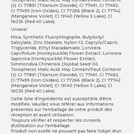
Tocopherol, Malic Acid. May Contain/Peut Contenir
(±): CI 77891 (Titanium Dioxide), CI 77491, CI 77492,
CI 77499 (Iron Oxides), CI 77266 (Black 2), CI 77742
(Manganese Violet), CI 19140 (Yellow 5 Lake), CI
16035 (Red 40 Lake).
Unravel
Mica, Synthetic Fluorphlogopite, Butyloctyl
Salicylate, Zinc Stearate, Nylon-12, Caprylic/Capric
Triglyceride, Ethyl Macadamiate, Lonicera
Caprifolium (Honeysuckle) Flower Extract, Lonicera
Japonica (Honeysuckle) Flower Extract,
Simmondsia Chinensis (Jojoba) Seed Oil,
Tocopherol, Malic Acid. May Contain/Peut Contenir
(±): CI 77891 (Titanium Dioxide), CI 77491, CI 77492,
CI 77499 (Iron Oxides), CI 77266 (Black 2), CI 77742
(Manganese Violet), CI 19140 (Yellow 5 Lake), CI
16035 (Red 40 Lake).
Cette liste d'ingrédients est susceptible d'être
modifiée. Veuillez vous référer aux informations
présentes sur l'emballage de votre produit dès
réception et avant utilisation.
Toujours vérifier et respecter les conseils
d'utilisation sur l'emballage.
Produit non scellé ne pouvant pas faire l'objet d'un