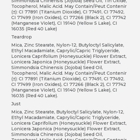
Simmondsia Chinensis (Jojoba) Seed Oil, Tin Oxide,
Tocopherol, Malic Acid. May Contain/Peut Contenir
(±): CI 77891 (Titanium Dioxide), CI 77491, CI 77492,
CI 77499 (Iron Oxides), CI 77266 (Black 2), CI 77742
(Manganese Violet), CI 19140 (Yellow 5 Lake), CI
16035 (Red 40 Lake)
Teardrop
Mica, Zinc Stearate, Nylon-12, Butyloctyl Salicylate,
Ethyl Macadamiate, Caprylic/Capric Triglyceride,
Lonicera Caprifolium (Honeysuckle) Flower Extract,
Lonicera Japonica (Honeysuckle) Flower Extract,
Simmondsia Chinensis (Jojoba) Seed Oil,
Tocopherol, Malic Acid. May Contain/Peut Contenir
(±): CI 77891 (Titanium Dioxide), CI 77491, CI 77492,
CI 77499 (Iron Oxides), CI 77266 (Black 2), CI 77742
(Manganese Violet), CI 19140 (Yellow 5 Lake), CI
16035 (Red 40 Lake).
Just
Mica, Zinc Stearate, Butyloctyl Salicylate, Nylon-12,
Ethyl Macadamiate, Caprylic/Capric Triglyceride,
Lonicera Caprifolium (Honeysuckle) Flower Extract,
Lonicera Japonica (Honeysuckle) Flower Extract,
Simmondsia Chinensis (Jojoba) Seed Oil,