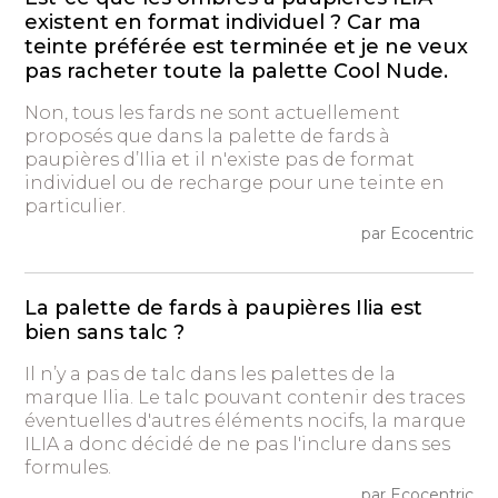
existent en format individuel ? Car ma
teinte préférée est terminée et je ne veux
pas racheter toute la palette Cool Nude.
Non, tous les fards ne sont actuellement
proposés que dans la palette de fards à
paupières d’Ilia et il n'existe pas de format
individuel ou de recharge pour une teinte en
particulier.
par Ecocentric
La palette de fards à paupières Ilia est
bien sans talc ?
Il n’y a pas de talc dans les palettes de la
marque Ilia. Le talc pouvant contenir des traces
éventuelles d'autres éléments nocifs, la marque
ILIA a donc décidé de ne pas l'inclure dans ses
formules.
par Ecocentric