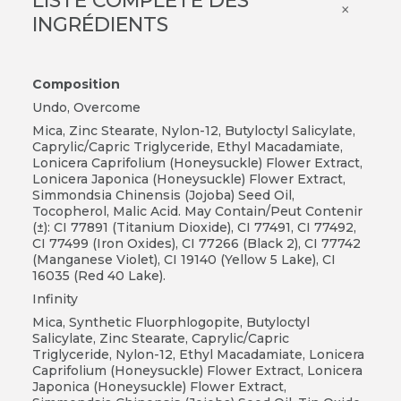
LISTE COMPLÈTE DES
×
INGRÉDIENTS
Composition
Undo, Overcome
Mica, Zinc Stearate, Nylon-12, Butyloctyl Salicylate,
Caprylic/Capric Triglyceride, Ethyl Macadamiate,
Lonicera Caprifolium (Honeysuckle) Flower Extract,
Lonicera Japonica (Honeysuckle) Flower Extract,
Simmondsia Chinensis (Jojoba) Seed Oil,
Tocopherol, Malic Acid. May Contain/Peut Contenir
(±): CI 77891 (Titanium Dioxide), CI 77491, CI 77492,
CI 77499 (Iron Oxides), CI 77266 (Black 2), CI 77742
(Manganese Violet), CI 19140 (Yellow 5 Lake), CI
16035 (Red 40 Lake).
Infinity
Mica, Synthetic Fluorphlogopite, Butyloctyl
Salicylate, Zinc Stearate, Caprylic/Capric
Triglyceride, Nylon-12, Ethyl Macadamiate, Lonicera
Caprifolium (Honeysuckle) Flower Extract, Lonicera
Japonica (Honeysuckle) Flower Extract,