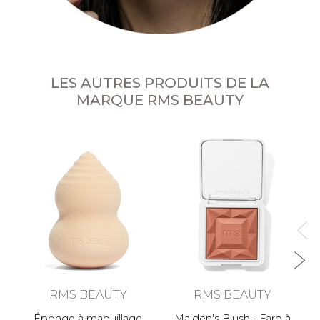
LES AUTRES PRODUITS DE LA
MARQUE RMS BEAUTY
L
RMS BEAUTY
RMS BEAUTY
Éponge à maquillage
Maiden's Blush - Fard à