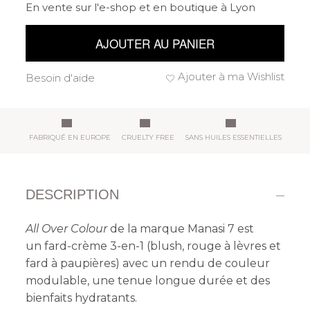
En vente sur l'e-shop et en boutique à Lyon
AJOUTER AU PANIER
Ajouter à ma Wishlist
Besoin d'aide
FABRIQUÉ EN EUROPE
CRUELTY FREE
SANS HUILES ESSENTIELLES
DESCRIPTION
All Over Colour
de la marque Manasi 7 est
un fard-crème 3-en-1 (blush, rouge à lèvres et
fard à paupières) avec un rendu de couleur
modulable, une tenue longue durée et des
bienfaits hydratants.