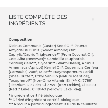
LISTE COMPLÈTE DES
×
INGRÉDIENTS
Composition
Ricinus Communis (Castor) Seed Oil*, Prunus
Amygdalus Dulcis (Sweet Almond) Oil*,
Caprylic/Capric Triglyceride** (From Coconut Oil),
Cera Alba (Beeswax)*, Candelilla (Euphorbia
Cerifera) Cera***, Glycerin** (Plant-Based), Prunus
Armeniaca (Apricot) Kernel Oil*, Copernicia Cerifera
(Carnauba) Wax*, Mica***, Butyrospermum Parkii
(Shea) Butter*, Ethyl Vanillin (Nature Identical),
Tocopherol** (Non-Gmo Vitamin E), [+/- Ci 77891
(Titanium Dioxide), Ci 77491 (Iron Oxides), Ci 15850
(Red 7 Lake), Ci 19140 (Yellow 5 Lake, Ki4)].
* ingrédient certifié biologique
** Dérivé d'ingrédient certifié biologique
*** Produit à partir d'ingrédient issu de la ceuillette