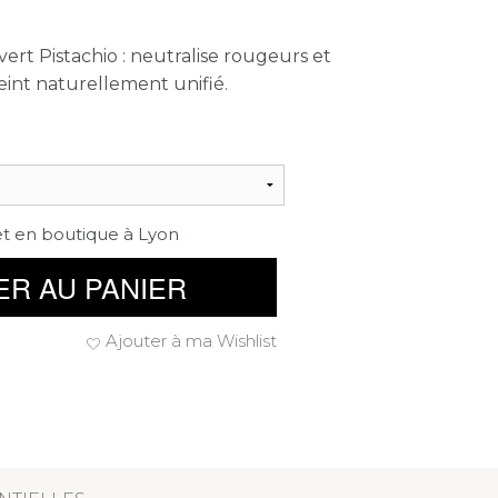
rt Pistachio : neutralise rougeurs et
int naturellement unifié.
et en boutique à Lyon
ER AU PANIER
Ajouter à ma Wishlist