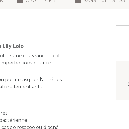
N
CRUELTY FREE
SANS HUILES ESSE
 Lily Lolo
o offre une couvrance idéale
s imperfections pour un
on pour masquer l'acné, les
aturellement anti-
ores
i-bactérienne
 cas de rosacée ou d'acné