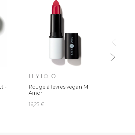
LILY LOLO
LILY
t -
Rouge à lèvres vegan Mi
Poudr
Amor
Beac
16,25
24,0