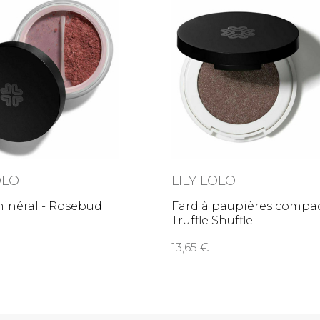
OLO
LILY LOLO
inéral - Rosebud
Fard à paupières compac
Truffle Shuffle
13,65