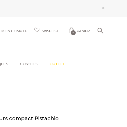
×
MON COMPTE
WISHLIST
PANIER
0
QUES
CONSEILS
OUTLET
urs compact Pistachio