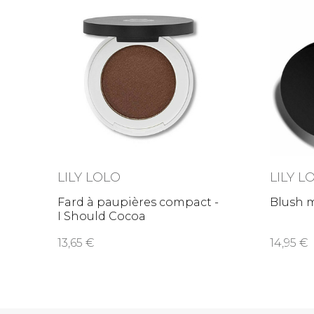
LILY LOLO
LILY L
Fard à paupières compact -
Blush m
I Should Cocoa
13,65
14,95