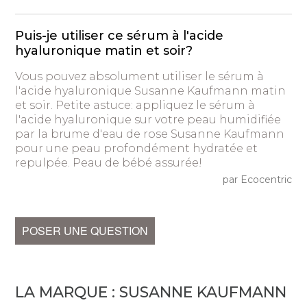
Puis-je utiliser ce sérum à l'acide
hyaluronique matin et soir?
Vous pouvez absolument utiliser le sérum à
l'acide hyaluronique Susanne Kaufmann matin
et soir. Petite astuce: appliquez le sérum à
l'acide hyaluronique sur votre peau humidifiée
par la brume d'eau de rose Susanne Kaufmann
pour une peau profondément hydratée et
repulpée. Peau de bébé assurée!
par Ecocentric
POSER UNE QUESTION
LA MARQUE :
SUSANNE KAUFMANN