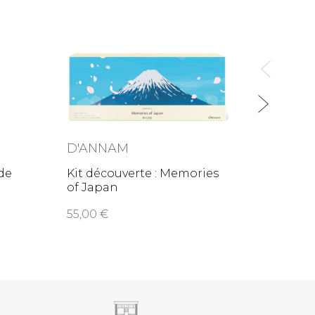
D'ANNAM
D'A
de
Kit découverte : Memories
Kit dé
of Japan
Chin
55,00
42,0