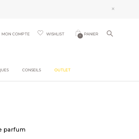
×
MON COMPTE
WISHLIST
PANIER
0
QUES
CONSEILS
OUTLET
e parfum