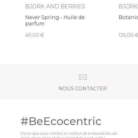
BJÖRK AND BERRIES
BJÖRK
Never Spring - Huile de
Botanis
parfum
49,00
125,0
NOUS CONTACTER
#BeEcocentric
Parce-que vous méritez le meilleur de la beauté bio, du
maquillage clean et de la cosmétique naturelle !