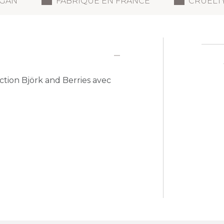
GAN
FABRIQUÉ EN FRANCE
CRUELT
ction Björk and Berries avec