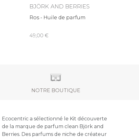
BJÖRK AND BERRIES
BJÖR
Ros - Huile de parfum
Synch
parf
49,00
49,0
NOTRE BOUTIQUE
Ecocentric a sélectionné le Kit découverte
de la marque de parfum clean Björk and
Berries. Des parfums de niche de créateur