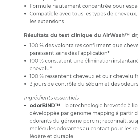
Formule hautement concentrée pour espace
Compatible avec tous les types de cheveux, t
les extensions
Résultats du test clinique du AirWash™ 
100 % des volontaires confirment que cheve
paraissent sains dès l'application*
100 % constatent une élimination instanta
chevelu*
100 % ressentent cheveux et cuir chevelu fr
3 jours de contrôle du sébum et des odeurs
Ingrédients essentiels
odorBIND™
– biotechnologie brevetée à libé
développée par genome mapping à partir de 
odorants du génome porcin ; reconnaît, sus
molécules odorantes au contact pour les r
légère et durable