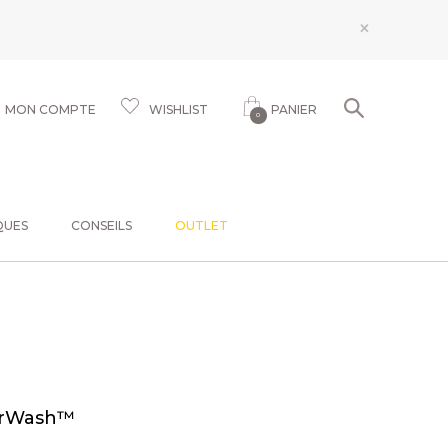
×
MON COMPTE
WISHLIST
PANIER
0
QUES
CONSEILS
OUTLET
irWash™