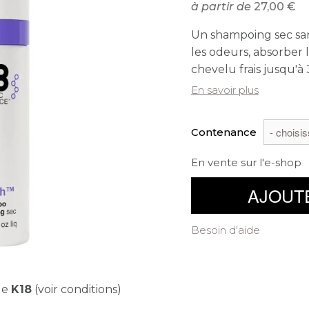
à partir de
27,00
Un shampoing sec san
les odeurs, absorber 
chevelu frais jusqu'à
En savoir plus
Contenance
En vente sur l'e-shop
AJOUT
Besoin d'aide
de
K18
(voir conditions)