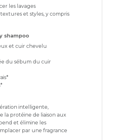
r les lavages
extures et styles, y compris
dry shampoo
ux et cuir chevelu
née du sébum du cuir
ais*
*
ration intelligente,
la protéine de liaison aux
pend et élimine les
emplacer par une fragrance