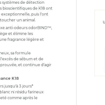
s systèmes de détection
es bioscientifiques de K18 ont
 exceptionnelle, puis l'ont
s toucher un animal.
lexe anti-odeurs odorBIND™,
ège et élimine les
une fragrance légère et
ineux, sa formule
 l'excès de sébum et de
 prouvée, et continue d'agir
mance K18
s jusqu'à 3 jours*
lanc ni résidu farineux
preté comme après le