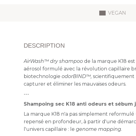
VEGAN
DESCRIPTION
AirWash™ dry shampoo
de la marque K18 est
aérosol formulé avec la révolution capillaire b
biotechnologie
odorBIND™,
scientifiquement
capturer et éliminer les mauvaises odeurs.
---
Shampoing sec K18 anti odeurs et sébum j
La marque K18 n'a pas simplement reformulé u
repensé en profondeur, à partir d'une démarc
l'univers capillaire : le
genome mapping
.