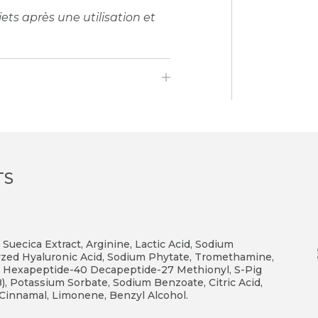
ts après une utilisation et
TS
s Suecica Extract, Arginine, Lactic Acid, Sodium
lyzed Hyaluronic Acid, Sodium Phytate, Tromethamine,
46 Hexapeptide-40 Decapeptide-27 Methionyl, S-Pig
, Potassium Sorbate, Sodium Benzoate, Citric Acid,
l Cinnamal, Limonene, Benzyl Alcohol.