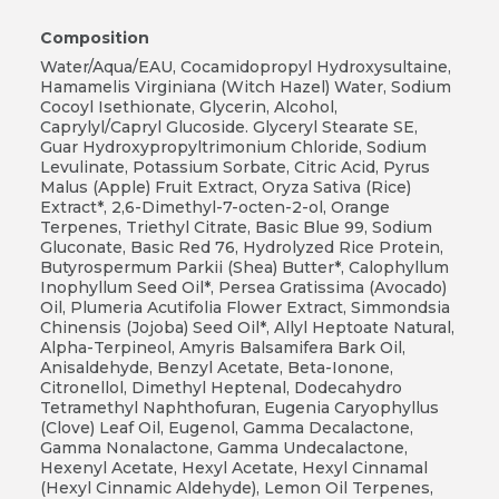
Composition
Water/Aqua/EAU, Cocamidopropyl Hydroxysultaine,
Hamamelis Virginiana (Witch Hazel) Water, Sodium
Cocoyl Isethionate, Glycerin, Alcohol,
Caprylyl/Capryl Glucoside. Glyceryl Stearate SE,
Guar Hydroxypropyltrimonium Chloride, Sodium
Levulinate, Potassium Sorbate, Citric Acid, Pyrus
Malus (Apple) Fruit Extract, Oryza Sativa (Rice)
Extract*, 2,6-Dimethyl-7-octen-2-ol, Orange
Terpenes, Triethyl Citrate, Basic Blue 99, Sodium
Gluconate, Basic Red 76, Hydrolyzed Rice Protein,
Butyrospermum Parkii (Shea) Butter*, Calophyllum
Inophyllum Seed Oil*, Persea Gratissima (Avocado)
Oil, Plumeria Acutifolia Flower Extract, Simmondsia
Chinensis (Jojoba) Seed Oil*, Allyl Heptoate Natural,
Alpha-Terpineol, Amyris Balsamifera Bark Oil,
Anisaldehyde, Benzyl Acetate, Beta-Ionone,
Citronellol, Dimethyl Heptenal, Dodecahydro
Tetramethyl Naphthofuran, Eugenia Caryophyllus
(Clove) Leaf Oil, Eugenol, Gamma Decalactone,
Gamma Nonalactone, Gamma Undecalactone,
Hexenyl Acetate, Hexyl Acetate, Hexyl Cinnamal
(Hexyl Cinnamic Aldehyde), Lemon Oil Terpenes,