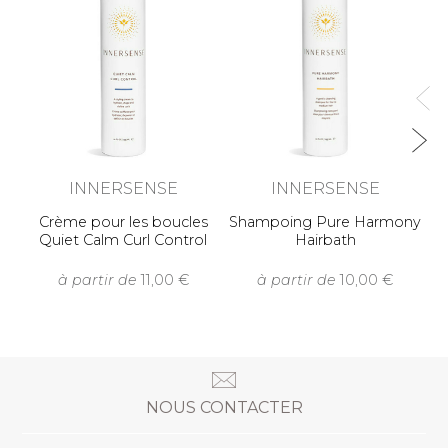
M
INNERSENSE
INNERSENSE
Crème pour les boucles
Shampoing Pure Harmony
Quiet Calm Curl Control
Hairbath
à partir de
11,00
à partir de
10,00
NOUS CONTACTER