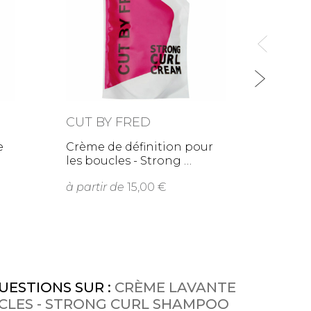
CUT BY FRED
BOU
e
Crème de définition pour
Crème
les boucles - Strong
boucl
à partir de
15,00
22,0
UESTIONS SUR :
CRÈME LAVANTE
CLES - STRONG CURL SHAMPOO