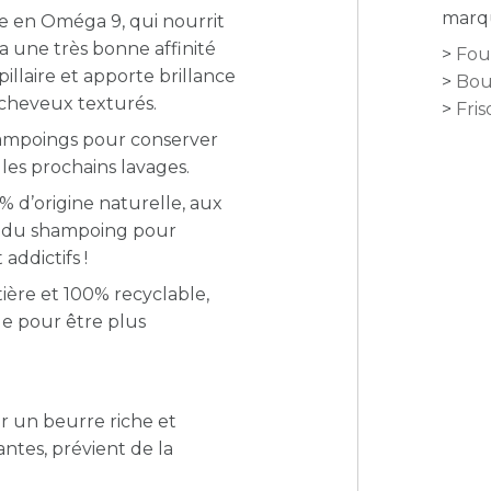
marqu
he en Oméga 9, qui nourrit
i a une très bonne affinité
Fou
illaire et apporte brillance
Bou
 cheveux texturés.
Fris
shampoings pour conserver
les prochains lavages.
 d’origine naturelle, aux
li du shampoing pour
ddictifs !
ère et 100% recyclable,
ue pour être plus
ir un beurre riche et
antes, prévient de la