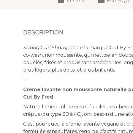
VEGAN
FABRIQUÉ
DESCRIPTION
Strong Curl Shampoo
de la marque Cut By Fr
co-wash, non moussante, qui nettoie en douce
bouclés, frisés et crépus sans assécher les l
plus légers, plus doux et plus brillants.
---
Crème lavante non moussante naturelle p
Cut By Fred
Naturellement plus secs et fragiles, les cheveux
crépus (du type 3B à 4C), ont besoin d’une att
C’est pourquoi, la crème lavante végane et cr
formulée sans sulfates, regorge d’actifs nature