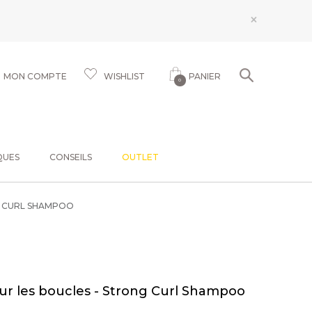
×
MON COMPTE
WISHLIST
PANIER
0
QUES
CONSEILS
OUTLET
G CURL SHAMPOO
r les boucles - Strong Curl Shampoo