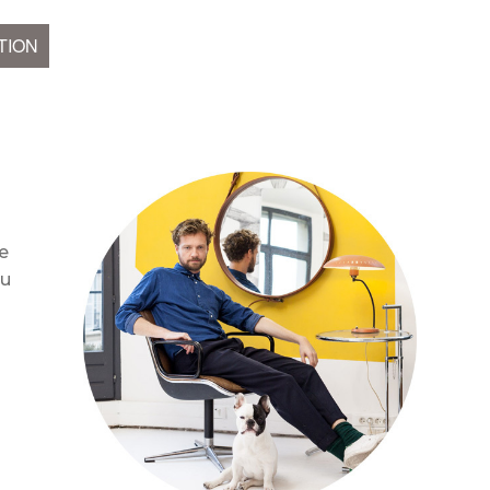
TION
ne
Ou