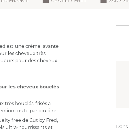
 EN FRANCE
CRUELTY FREE
SANS SI
ed est une crème lavante
ur les cheveux très
ongueurs pour des cheveux
our les cheveux bouclés
 très bouclés, frisés à
ention toute particulière.
uelty free de Cut by Fred,
Dans 
ls ultra-nourrissants et