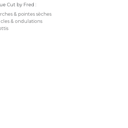
e Cut by Fred :
rches & pointes sèches
cles & ondulations
ottis