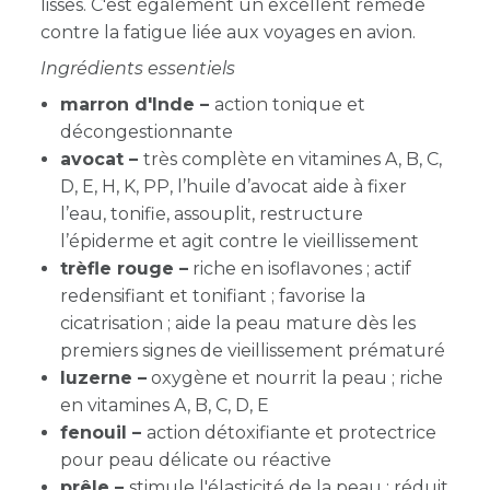
lisses. C'est également un excellent remède
contre la fatigue liée aux voyages en avion.
Ingrédients essentiels
marron d'Inde –
action tonique et
décongestionnante
avocat –
très complète en vitamines A, B, C,
D, E, H, K, PP, l’huile d’avocat aide à fixer
l’eau, tonifie, assouplit, restructure
l’épiderme et agit contre le vieillissement
trèfle rouge –
riche en isoflavones ;
actif
redensifiant et tonifiant ;
favorise la
cicatrisation ; aide la peau mature dès les
premiers signes de vieillissement prématuré
luzerne –
oxygène et nourrit la peau ; riche
en vitamines A, B, C, D, E
fenouil –
action détoxifiante et protectrice
pour peau délicate ou réactive
prêle –
stimule l'élasticité de la peau ; réduit