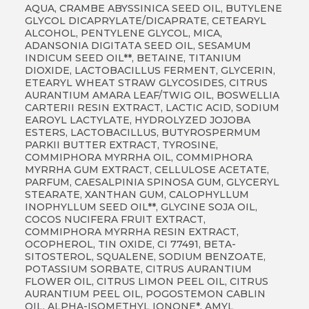
AQUA, CRAMBE ABYSSINICA SEED OIL, BUTYLENE
GLYCOL DICAPRYLATE/DICAPRATE, CETEARYL
ALCOHOL, PENTYLENE GLYCOL, MICA,
ADANSONIA DIGITATA SEED OIL, SESAMUM
INDICUM SEED OIL**, BETAINE, TITANIUM
DIOXIDE, LACTOBACILLUS FERMENT, GLYCERIN,
ETEARYL WHEAT STRAW GLYCOSIDES, CITRUS
AURANTIUM AMARA LEAF/TWIG OIL, BOSWELLIA
CARTERII RESIN EXTRACT, LACTIC ACID, SODIUM
EAROYL LACTYLATE, HYDROLYZED JOJOBA
ESTERS, LACTOBACILLUS, BUTYROSPERMUM
PARKII BUTTER EXTRACT, TYROSINE,
COMMIPHORA MYRRHA OIL, COMMIPHORA
MYRRHA GUM EXTRACT, CELLULOSE ACETATE,
PARFUM, CAESALPINIA SPINOSA GUM, GLYCERYL
STEARATE, XANTHAN GUM, CALOPHYLLUM
INOPHYLLUM SEED OIL**, GLYCINE SOJA OIL,
COCOS NUCIFERA FRUIT EXTRACT,
COMMIPHORA MYRRHA RESIN EXTRACT,
OCOPHEROL, TIN OXIDE, CI 77491, BETA-
SITOSTEROL, SQUALENE, SODIUM BENZOATE,
POTASSIUM SORBATE, CITRUS AURANTIUM
FLOWER OIL, CITRUS LIMON PEEL OIL, CITRUS
AURANTIUM PEEL OIL, POGOSTEMON CABLIN
OIL, ALPHA-ISOMETHYL IONONE*, AMYL