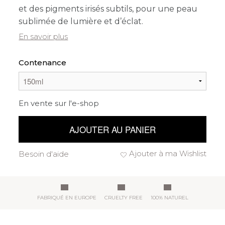
et des pigments irisés subtils, pour une peau
sublimée de lumière et d’éclat.
En savoir plus
Contenance
En vente sur l'e-shop
AJOUTER AU PANIER
Ajouter à ma Wishlist
Besoin d'aide
FABRIQUÉ EN EUROPE
CRUELTY FREE
100% NATUREL