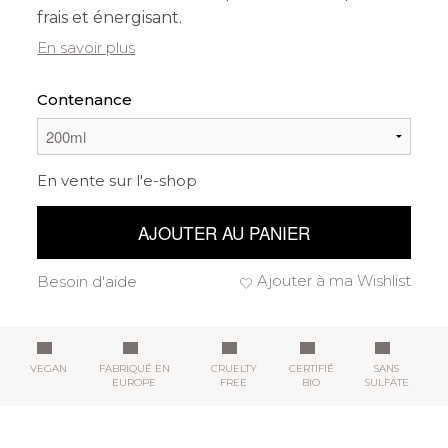
frais et énergisant.
En savoir plus
Contenance
En vente sur l'e-shop
AJOUTER AU PANIER
Ajouter à ma Wishlist
Besoin d'aide
VEGAN
FABRIQUÉ EN
CRUELTY
CERTIFIÉ
SANS
EUROPE
FREE
BIO
SULFATE