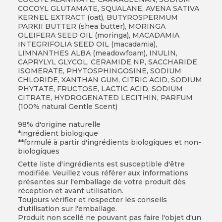
COCOYL GLUTAMATE, SQUALANE, AVENA SATIVA
KERNEL EXTRACT (oat), BUTYROSPERMUM
PARKII BUTTER (shea butter), MORINGA
OLEIFERA SEED OIL (moringa), MACADAMIA
INTEGRIFOLIA SEED OIL (macadamia),
LIMNANTHES ALBA (meadowfoam), INULIN,
CAPRYLYL GLYCOL, CERAMIDE NP, SACCHARIDE
ISOMERATE, PHYTOSPHINGOSINE, SODIUM
CHLORIDE, XANTHAN GUM, CITRIC ACID, SODIUM
PHYTATE, FRUCTOSE, LACTIC ACID, SODIUM
CITRATE, HYDROGENATED LECITHIN, PARFUM
(100% natural Gentle Scent)
98% d'origine naturelle
*ingrédient biologique
**formulé à partir d'ingrédients biologiques et non-
biologiques
Cette liste d'ingrédients est susceptible d'être
modifiée. Veuillez vous référer aux informations
présentes sur l'emballage de votre produit dès
réception et avant utilisation.
Toujours vérifier et respecter les conseils
d'utilisation sur l'emballage.
Produit non scellé ne pouvant pas faire l'objet d'un