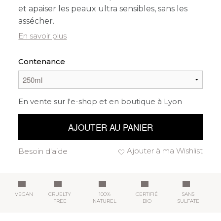
et apaiser les peaux ultra sensibles, sans les
assécher.
En savoir plus
Contenance
En vente sur l'e-shop et en boutique à Lyon
AJOUTER AU PANIER
Ajouter à ma Wishlist
Besoin d'aide
VEGAN
CRUELTY
100%
CERTIFIÉ
SANS
FREE
NATUREL
BIO
SULFATE