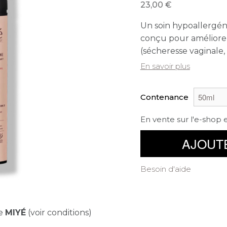
23,00
Un soin hypoallergéni
conçu pour améliorer 
(sécheresse vaginale,
En savoir plus
Contenance
En vente sur l'e-shop 
AJOUT
Besoin d'aide
de
MIYÉ
(voir conditions)