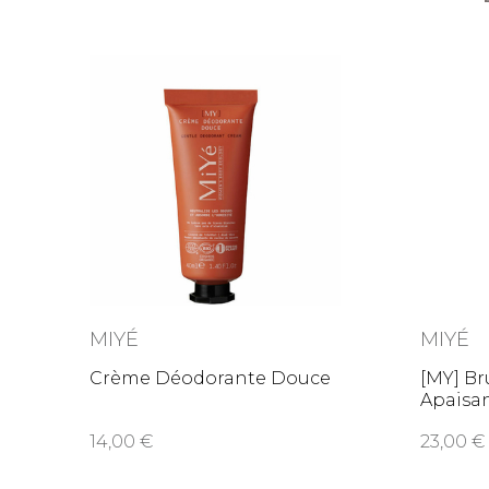
MIYÉ
MIYÉ
Crème Déodorante Douce
[MY] B
Apaisa
14,00
23,00