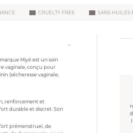
RANCE
CRUELTY FREE
SANS HUILES 
 marque Miyé est un soin
re vaginale, conçu pour
inin (sécheresse vaginale,
on, renforcement et
n
ort durable et discret. Son
d
fort prémenstruel, de