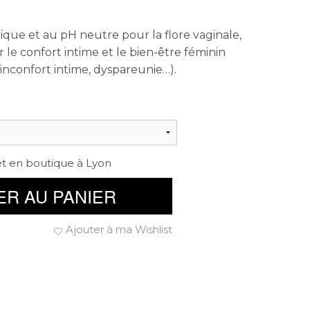
que et au pH neutre pour la flore vaginale,
le confort intime et le bien-être féminin
 inconfort intime, dyspareunie…).
et en boutique à Lyon
ER AU PANIER
Ajouter à ma Wishlist