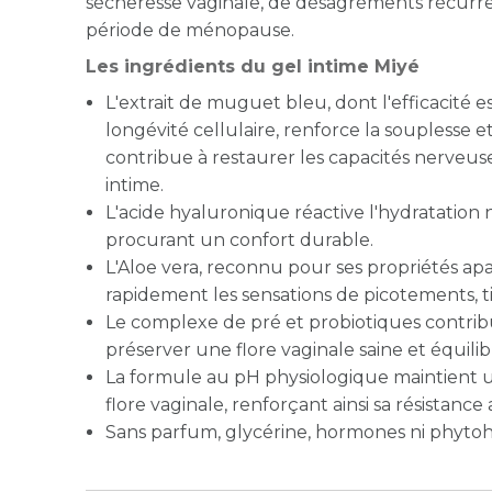
sécheresse vaginale, de désagréments récurre
période de ménopause.
Les ingrédients du gel intime Miyé
L'extrait de muguet bleu, dont l'efficacité es
longévité cellulaire, renforce la souplesse et 
contribue à restaurer les capacités nerveuse
intime.
L'acide hyaluronique réactive l'hydratation 
procurant un confort durable.
L'Aloe vera, reconnu pour ses propriétés apa
rapidement les sensations de picotements, ti
Le complexe de pré et probiotiques contribu
préserver une flore vaginale saine et équilib
La formule au pH physiologique maintient u
flore vaginale, renforçant ainsi sa résistanc
Sans parfum, glycérine, hormones ni phyto