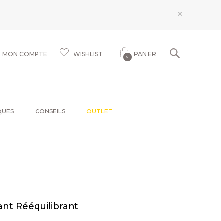
×
MON COMPTE
WISHLIST
PANIER
0
QUES
CONSEILS
OUTLET
ant Rééquilibrant