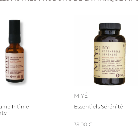
MIYÉ
rume Intime
Essentiels Sérénité
nte
39,00