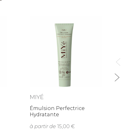
MIYÉ
Sérum
Cycle
23,0
MIYÉ
Émulsion Perfectrice
Hydratante
à partir de
15,00