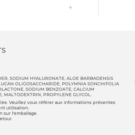
TS
DER
,
SODIUM HYALURONATE
,
ALOE BARBADENSIS
LUCAN OLIGOSACCHARIDE
,
POLYMNIA SONCHIFOLIA
OLACTONE
,
SODIUM BENZOATE
,
CALCIUM
E
,
MALTODEXTRIN
,
PROPYLENE GLYCOL
.
fiée. Veuillez vous référer aux informations présentes
t utilisation.
on sur l'emballage.
etour.