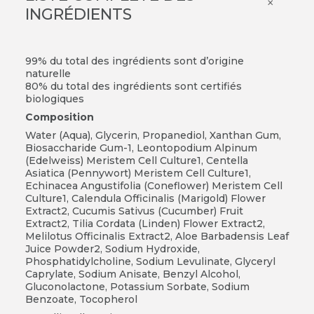
×
INGRÉDIENTS
99% du total des ingrédients sont d’origine
naturelle
80% du total des ingrédients sont certifiés
biologiques
Composition
Water (Aqua), Glycerin, Propanediol, Xanthan Gum,
Biosaccharide Gum-1, Leontopodium Alpinum
(Edelweiss) Meristem Cell Culture1, Centella
Asiatica (Pennywort) Meristem Cell Culture1,
Echinacea Angustifolia (Coneflower) Meristem Cell
Culture1, Calendula Officinalis (Marigold) Flower
Extract2, Cucumis Sativus (Cucumber) Fruit
Extract2, Tilia Cordata (Linden) Flower Extract2,
Melilotus Officinalis Extract2, Aloe Barbadensis Leaf
Juice Powder2, Sodium Hydroxide,
Phosphatidylcholine, Sodium Levulinate, Glyceryl
Caprylate, Sodium Anisate, Benzyl Alcohol,
Gluconolactone, Potassium Sorbate, Sodium
Benzoate, Tocopherol