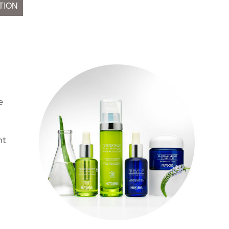
TION
e
nt