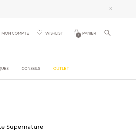
×
MON COMPTE
WISHLIST
PANIER
0
QUES
CONSEILS
OUTLET
nte Supernature