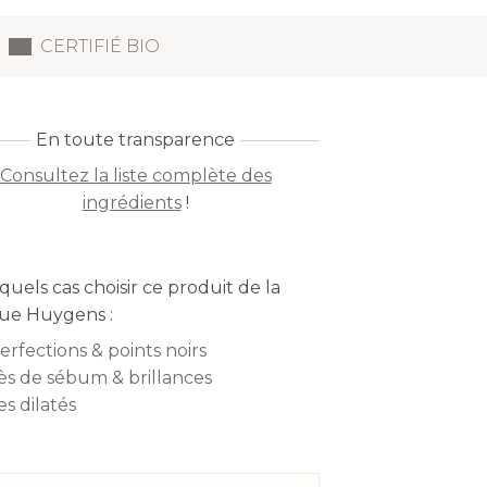
CERTIFIÉ BIO
En toute transparence
Consultez la liste complète des
ingrédients
!
quels cas choisir ce produit de la
ue Huygens :
rfections & points noirs
ès de sébum & brillances
s dilatés