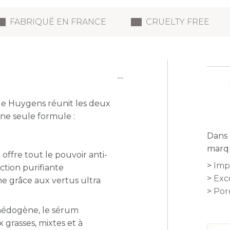
FABRIQUÉ EN FRANCE
CRUELTY FREE
e Huygens réunit les d
eux
une seule formule :
Dans 
marq
 offre t
out le pouvoir anti-
Impe
ction purifiante
Exc
e grâce aux vertus ultra
Pore
médogène, le sérum
grasses, mixtes et à