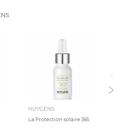
ENS
HUY
Le Ge
Purif
24,9
HUYGENS
La Protection solaire 365