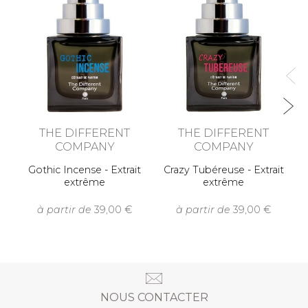
Sa
THE DIFFERENT
THE DIFFERENT
COMPANY
COMPANY
Gothic Incense - Extrait
Crazy Tubéreuse - Extrait
extrême
extrême
à partir de
39,00
à partir de
39,00
NOUS CONTACTER