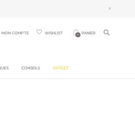
×
MON COMPTE
WISHLIST
PANIER
0
QUES
CONSEILS
OUTLET