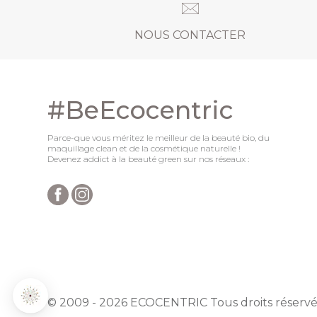
NOUS CONTACTER
#BeEcocentric
Parce-que vous méritez le meilleur de la beauté bio, du
maquillage clean et de la cosmétique naturelle !
Devenez addict à la beauté green sur nos réseaux :
Axeptio consent
Plateforme de Gestion du Consentement : Personnalisez vo
Notre plateforme vous permet d'adapter et de gérer vos param
© 2009 - 2026 ECOCENTRIC Tous droits réservé