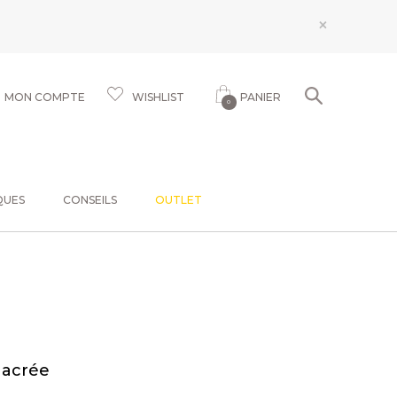
×
MON COMPTE
WISHLIST
PANIER
0
QUES
CONSEILS
OUTLET
nacrée