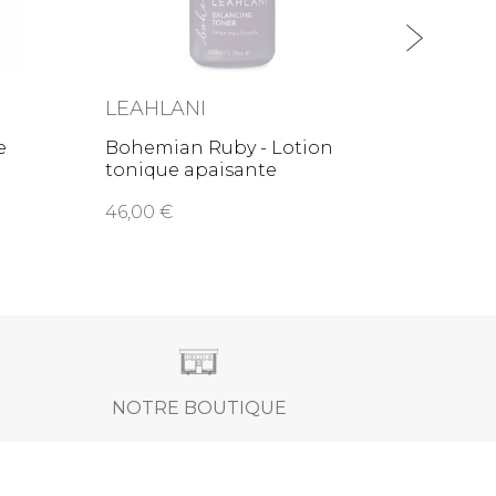
LEAHLANI
LEAH
e
Bohemian Ruby - Lotion
Mahan
tonique apaisante
46,00
34,0
NOTRE BOUTIQUE