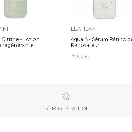
ANI
LEAHLANI
& Citrine - Lotion
Aqua A - Sérum Rétinoid
e régénérante
Rénovateur
74,00
REFORESTATION