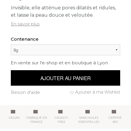
Invisible, elle atténue pores dilatés et ridules,
et laisse la peau douce et veloutée.
En savoir plus
Contenance
En vente sur l'e-shop et en boutique à Lyon
AJOUTER AU PANIER
Ajouter à ma Wishlist
Besoin d'aide
VEGAN
FABRIQUÉ EN
CRUELTY
SANS HUILES
CERTIFIÉ
FRANCE
FREE
ESSENTIELLES
BIO