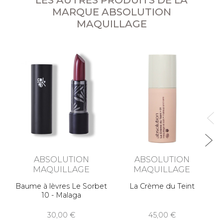
LES AUTRES PRODUITS DE LA
MARQUE ABSOLUTION
MAQUILLAGE
Ba
ABSOLUTION
ABSOLUTION
MAQUILLAGE
MAQUILLAGE
Baume à lèvres Le Sorbet
La Crème du Teint
10 - Malaga
30,00
45,00