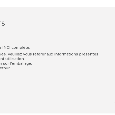
TS
te INCI complète.
fiée. Veuillez vous référer aux informations présentes
t utilisation.
on sur l'emballage.
etour.