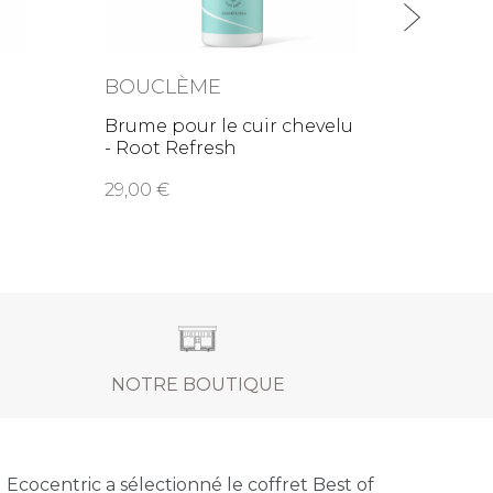
BOUCLÈME
BOU
Brume pour le cuir chevelu
Gel dé
-
- Root Refresh
boucl
29,00
22,0
NOTRE BOUTIQUE
Ecocentric a sélectionné le coffret Best of