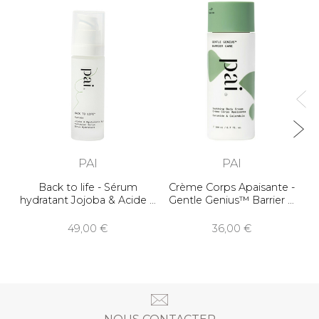
B
PAI
PAI
Back to life - Sérum
Crème Corps Apaisante -
hydratant Jojoba & Acide
Gentle Genius™ Barrier
49,00
36,00