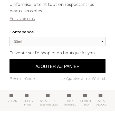
uniformise le teint tout en respectant les
peaux sensibles.
En savoir plus
Contenance
En vente sur l'e-shop et en boutique à Lyon
AJOUTER AU PANIER
Ajouter à ma Wishlist
Besoin d'aide
VEGAN
CRUELTY
SANS HUILES
100%
CERTIFIÉ
SANS
FREE
ESSENTIELLES
NATUREL
BIO
ALCOOL