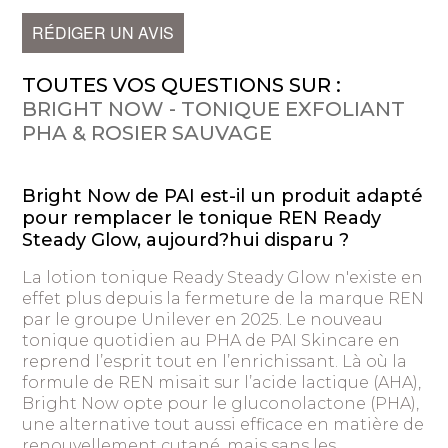
RÉDIGER UN AVIS
TOUTES VOS QUESTIONS SUR :
BRIGHT NOW - TONIQUE EXFOLIANT
PHA & ROSIER SAUVAGE
Bright Now de PAI est-il un produit adapté
pour remplacer le tonique REN Ready
Steady Glow, aujourd?hui disparu ?
La lotion tonique Ready Steady Glow n'existe en
effet plus depuis la fermeture de la marque REN
par le groupe Unilever en 2025. Le nouveau
tonique quotidien au PHA de PAI Skincare en
reprend l’esprit tout en l’enrichissant. Là où la
formule de REN misait sur l’acide lactique (AHA),
Bright Now opte pour le gluconolactone (PHA),
une alternative tout aussi efficace en matière de
renouvellement cutané, mais sans les