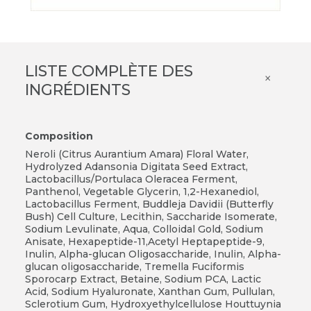
LISTE COMPLÈTE DES
×
INGRÉDIENTS
Composition
Neroli (Citrus Aurantium Amara) Floral Water,
Hydrolyzed Adansonia Digitata Seed Extract,
Lactobacillus/Portulaca Oleracea Ferment,
Panthenol, Vegetable Glycerin, 1,2-Hexanediol,
Lactobacillus Ferment, Buddleja Davidii (Butterfly
Bush) Cell Culture, Lecithin, Saccharide Isomerate,
Sodium Levulinate, Aqua, Colloidal Gold, Sodium
Anisate, Hexapeptide-11,Acetyl Heptapeptide-9,
Inulin, Alpha-glucan Oligosaccharide, Inulin, Alpha-
glucan oligosaccharide, Tremella Fuciformis
Sporocarp Extract, Betaine, Sodium PCA, Lactic
Acid, Sodium Hyaluronate, Xanthan Gum, Pullulan,
Sclerotium Gum, Hydroxyethylcellulose Houttuynia