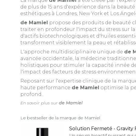
La marque
de Mamiel
a été créée par l'exper
de plus de 15 ans d'expérience dans la beauté 
esthétiques à Londres, New York et Los Angel
de Mamiel
propose des produits de beauté cle
traiter en profondeur l'impact du stress sur la
d'actifs biotechnologiques et d'huiles essentie
transforment visiblement la peau et rétablisse
L'approche multidisciplinaire unique de
de 
avancée occidentale, la médecine traditionnel
holistiques pour stimuler la capacité innée d
l'impact des facteurs de stress environnemen
Reposant sur l'expertise clinique de la marque
haute performance
de Mamiel
optimise la pe
profond.
En savoir plus sur
de Mamiel
Le bestseller de la marque de Mamiel
Solution Fermeté - Gravity 
Un sérum bioactif puissant qui