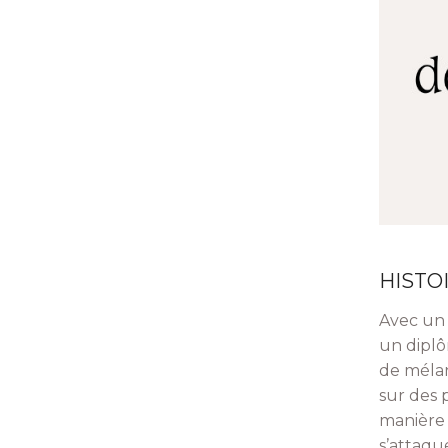
HISTO
Avec un 
un diplô
de mélan
sur des 
manière 
s’attaqu