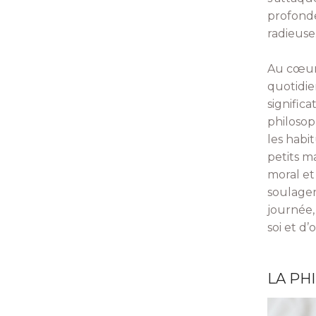
profonde
radieuse
Au cœur 
quotidie
significa
philosop
les habi
petits m
moral et
soulager
journée,
soi et d’
LA PH