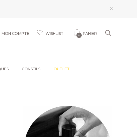
×
MON COMPTE
WISHLIST
PANIER
0
QUES
CONSEILS
OUTLET