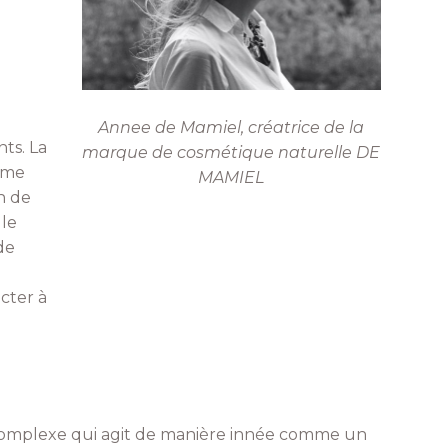
Annee de Mamiel, créatrice de la
nts. La
marque de cosmétique naturelle DE
orme
MAMIEL
n de
 le
de
cter à
 complexe qui agit de manière innée comme un