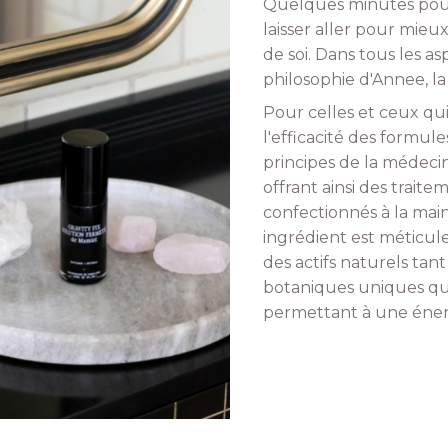
Quelques minutes pour 
laisser aller pour mieux
de soi. Dans tous les a
philosophie d'Annee, l
Pour celles et ceux qui
l'efficacité des formule
principes de la médecin
offrant ainsi des trait
confectionnés à la main,
ingrédient est méticul
des actifs naturels tan
botaniques uniques qui
permettant à une énerg