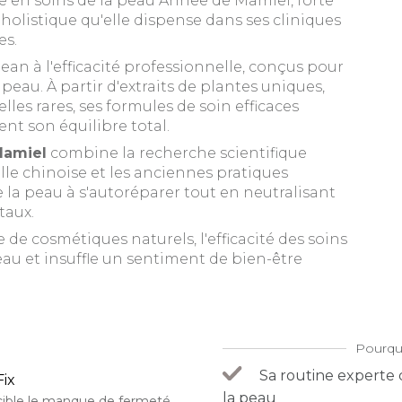
te en soins de la peau Annee de Mamiel, forte
holistique qu'elle dispense dans ses cliniques
es.
an à l'efficacité professionnelle, conçus pour
 peau. À partir d'extraits de plantes uniques,
lles rares, ses formules de soin efficaces
nt son équilibre total.
Mamiel
combine la recherche scientifique
le chinoise et les anciennes pratiques
e la peau à s'autoréparer tout en neutralisant
taux.
 de cosmétiques naturels, l'efficacité des soins
au et insuffle un sentiment de bien-être
Pourqu
Sa routine experte q
Fix
la peau
 cible le manque de fermeté