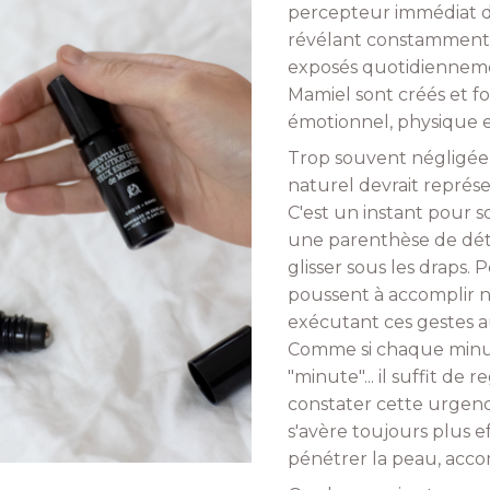
percepteur immédiat du
révélant constamment 
exposés quotidiennemen
Mamiel sont créés et fo
émotionnel, physique et
Trop souvent négligée, 
naturel devrait représ
C'est un instant pour s
une parenthèse de déte
glisser sous les draps.
poussent à accomplir n
exécutant ces gestes a
Comme si chaque minute 
"minute"... il suffit de
constater cette urgenc
s'avère toujours plus e
pénétrer la peau, acc