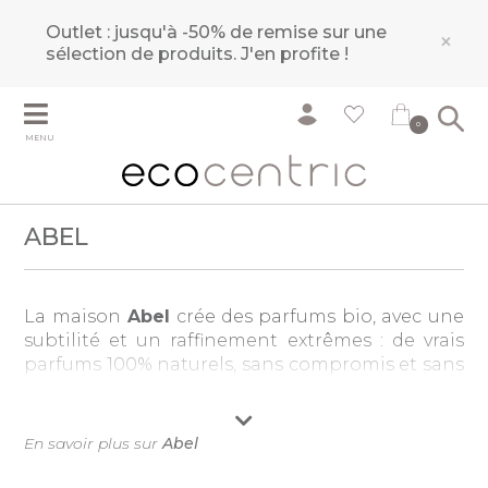
Outlet : jusqu'à -50% de remise sur une
×
sélection de produits.
J'en profite !
0
MENU
ABEL
La maison
Abel
crée des parfums bio, avec une
subtilité et un raffinement extrêmes : de vrais
parfums 100% naturels, sans compromis et sans
chimie.
Imaginé par
Frances Shoemack, ancienne
En savoir plus sur
Abel
vigneronne Neo-Zélandaise,
Abel
est le fruit
d'un désir de créer le meilleur parfum naturel