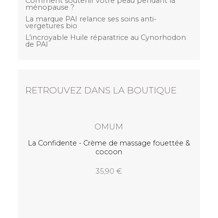
Comment soutenir votre peau pendant la
ménopause ?
La marque PAI relance ses soins anti-
vergetures bio
L’incroyable Huile réparatrice au Cynorhodon
de PAI
RETROUVEZ DANS LA BOUTIQUE
Ma 