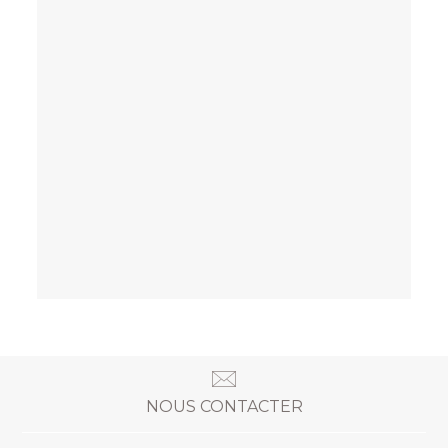
OMUM
ant et
La Confidente - Crème de massage fouettée &
cocoon
35,90
NOUS CONTACTER