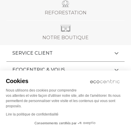
REFORESTATION
NOTRE BOUTIQUE
SERVICE CLIENT
ECOCENTRIC & VOUS
Cookies
AIDE
Nous utilisons des cookies pour comprendre
vos attentes et votre façon d'utiliser notre site, afin de l'améliorer. Ils nous
CGV
permettent de personnaliser votre visite et les contenus qui vous sont
proposés.
MENTIONS LÉGALES
Lire la politique de confidentialité
© 2009 - 2026 ECOCENTRIC Tous droits
Consentements certifiés par
réservés |
Crédits